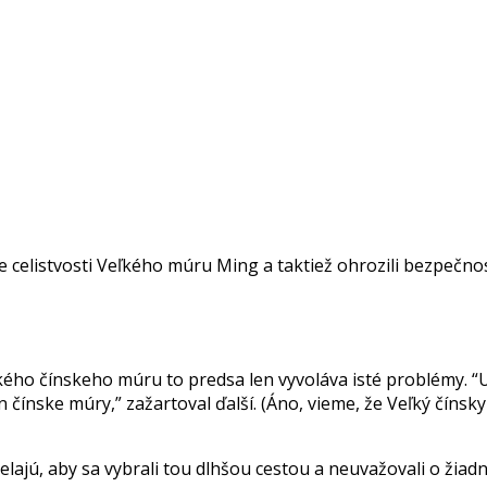
e celistvosti Veľkého múru Ming a taktiež ohrozili bezpečno
eľkého čínskeho múru to predsa len vyvoláva isté problémy. “
jn čínske múry,” zažartoval ďalší. (Áno, vieme, že Veľký číns
želajú, aby sa vybrali tou dlhšou cestou a neuvažovali o žiadn