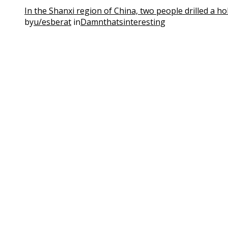
In the Shanxi region of China, two people drilled a ho
by
u/esberat
in
Damnthatsinteresting