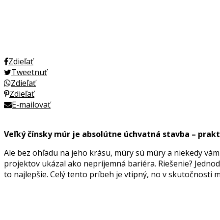
Zdieľať
Tweetnuť
Zdieľať
Zdieľať
E-mailovať
Veľký čínsky múr je absolútne úchvatná stavba – prakti
Ale bez ohľadu na jeho krásu, múry sú múry a niekedy vám m
projektov ukázal ako nepríjemná bariéra. Riešenie? Jednodu
to najlepšie. Celý tento príbeh je vtipný, no v skutočnosti 