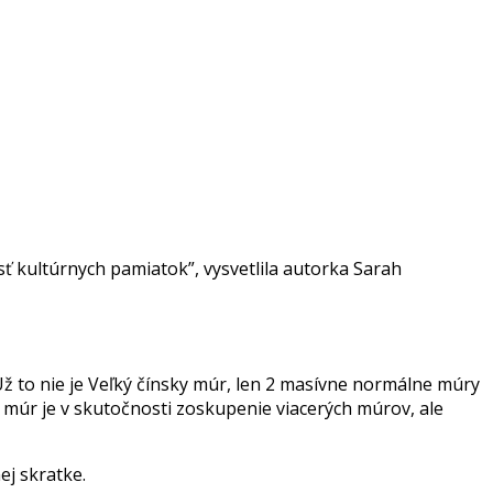
sť kultúrnych pamiatok”, vysvetlila autorka Sarah
Už to nie je Veľký čínsky múr, len 2 masívne normálne múry
ky múr je v skutočnosti zoskupenie viacerých múrov, ale
ej skratke.