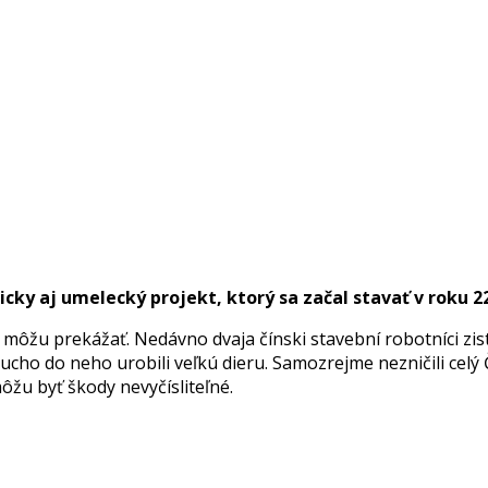
cky aj umelecký projekt, ktorý sa začal stavať v roku 22
ôžu prekážať. Nedávno dvaja čínski stavební robotníci zistil
cho do neho urobili veľkú dieru. Samozrejme nezničili celý 
môžu byť škody nevyčísliteľné.