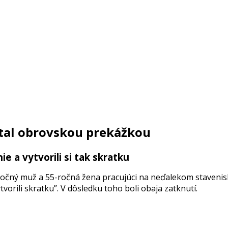
stal obrovskou prekážkou
e a vytvorili si tak skratku
očný muž a 55-ročná žena pracujúci na neďalekom stavenisku
tvorili skratku”. V dôsledku toho boli obaja zatknutí.