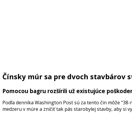
Čínsky múr sa pre dvoch stavbárov 
Pomocou bagru rozšírili už existujúce poškodeni
Podľa denníka Washington Post sú za tento čin môže “38-r
medzeru v múre a zničiť tak pás starobylej stavby, aby si vy