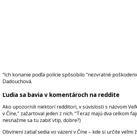
“Ich konanie podľa polície spôsobilo “nezvratné poškodeni
Dadouchová.
Ľudia sa bavia v komentároch na reddite
Ako upozornili niektorí redditori, v súvislosti s názvom V
v Číne,” zažartoval jeden z nich. “Teraz majú dva celkom fa
nesnažme sa tu zabiť vtip, dobre?)
Obvinení zatiaľ sedia vo väzení v Číne – kde si určite veľmi 