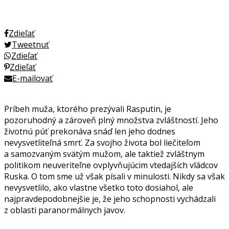
Zdieľať
Tweetnuť
Zdieľať
Zdieľať
E-mailovať
Príbeh muža, ktorého prezývali Rasputin, je
pozoruhodný a zároveň plný množstva zvláštností. Jeho
životnú púť prekonáva snáď len jeho dodnes
nevysvetliteľná smrť. Za svojho života bol liečiteľom
a samozvaným svätým mužom, ale taktiež zvláštnym
politikom neuveriteľne ovplyvňujúcim vtedajších vládcov
Ruska. O tom sme už však písali v minulosti. Nikdy sa však
nevysvetlilo, ako vlastne všetko toto dosiahol, ale
najpravdepodobnejšie je, že jeho schopnosti vychádzali
z oblasti paranormálnych javov.