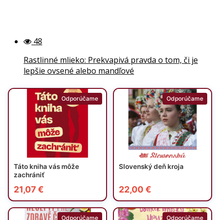
48
Rastlinné mlieko: Prekvapivá pravda o tom, či je
lepšie ovsené alebo mandľové