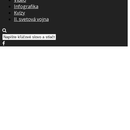
Infografika
Kvízy
II. svetová vojna