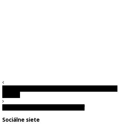
Navahovia – Najpočetnejší indiánsky kmeň v Severnej
Amerike
Mlčiaca hrobka Tutanchamóna: 1. časť
Sociálne siete