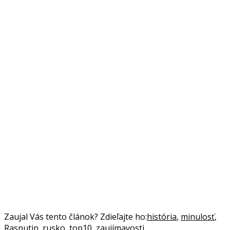
Zaujal Vás tento článok? Zdieľajte ho:
história
,
minulosť
,
Rasputin
,
rusko
,
top10
,
zaujímavosti