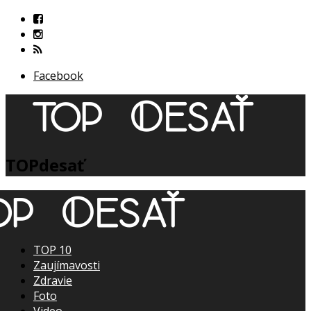
Facebook
TOPdesať
TOP 10
Zaujímavosti
Zdravie
Foto
Video