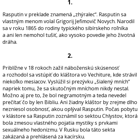
1.
Rasputin v preklade znamená „zhýralec“. Rasputin sa
vlastným menom volal Grigorij Jefimovič Novych. Narodil
sa v roku 1865 do rodiny typického sibírskeho roľníka
a ani len nemohol tušiť, ako vysoko povedie jeho životná
dráha.
2.
Priblížne v 18 rokoch zažil náboženskú skúsenosť
a rozhodol sa vstúpiť do kláštora vo Vechiture, kde strávil
niekoľko mesiacov. Vyslúžil si prezývku „šialený mních“
napriek tomu, že sa skutočným mníchom nikdy nestal.
Možno aj pre to, že bol negramotným a teda nevedel
prečítať čo by len Bibliu. Ani žiadny kláštor by zrejme dlho
nezniesol osobnosť, akou oplýval Rasputin. Počas pobytu
v klástore sa Rasputin zoznámil so sektou Chlystov, ktorá
bola zmesou vlastného pojatia mystiky s prvkami
sexuálneho hedonizmu. V Rusku bola táto sekta
zakázaná a prehlásená za kacírsku.