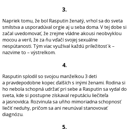
3.
Napriek tomu, že bol Rasputin ženatý, vrhol sa do sveta
smilstva a usporadúval orgie aj u seba doma. V tej dobe si
začal uvedomovať, že zrejme vládne akousi neobvyklou
mocou a veril, že za ňu vďačí svojej sexuálne
nespútanosti. Tým viac využíval každú príležitosť k –
nazvime to – výstrelkom.
4.
Rasputin splodil so svojou manželkou 3 deti
a pravdepodobne kopec ďalších s inými ženami. Rodina si
ho nebola schopná udržať pri sebe a Rasputin sa vydal do
sveta, kde si postupne získaval reputáciu liečiteľa
a jasnovidca. Rozvinula sa uňho mimoriadna schopnosť
liečiť neduhy, pričom sa ani neunúval stanovovať
diagnózu.
5.