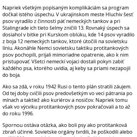
Napriek všetkým popísaným komplikáciám sa program
dočkal istého úspechu. V ukrajinskom meste Hluchiv šesť
psov vyradilo z činnosti päť nemeckých tankov a pri
Stalingrade ich tieto šelmy zničili 13. Rovnaký úspech sa
dosiahol v bitke pri Kurskom oblúku, kde 14 psov vyradilo
z boja 12 nemeckých tankov, ktoré útočili na sovietsku
líniu. Akonáhle Nemci sovietsku taktiku protitankových
psov pochopili, prijali mimoriadne opatrenie, ako k nim
pristupovať. Všetci nemeckí vojaci dostali pokyn zabiť
každého psa, ktorého uvidia, aj keby sa priami nezapojil
do boja.
Ako sa zdá, v roku 1942 Rusi o tento plán stratili záujem.
Od tej doby cvičili psov predovšetkým vo veci pátrania po
mínach a taktiež ako kuriérov a nosičov. Napriek tomu
však vo výcviku protitankových psov pokračovali a to až
do roku 1996.
Spornou ostáva otázka, ako boli psy ako protitanková
zbraň účinné. Sovietske orgány tvrdili, že poškodili alebo