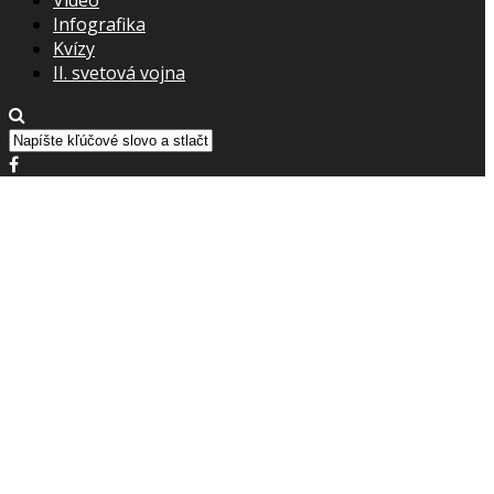
Infografika
Kvízy
II. svetová vojna