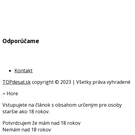
Odporúčame
Kontakt
TOPdesat.sk
copyright © 2023 | Všetky práva vyhradené
Hore
Vstupujete na článok s obsahom určeným pre osoby
online
staršie ako 18 rokov.
geldanlagen
Potvrdzujem že mám nad 18 rokov
geldanlagen
Nemám nad 18 rokov