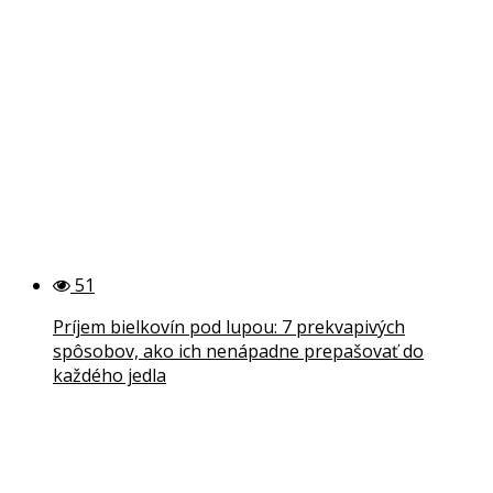
51
Príjem bielkovín pod lupou: 7 prekvapivých
spôsobov, ako ich nenápadne prepašovať do
každého jedla