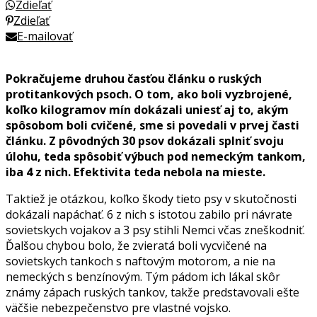
Zdieľať
Zdieľať
E-mailovať
Pokračujeme druhou časťou článku o ruských
protitankových psoch. O tom, ako boli vyzbrojené,
koľko kilogramov mín dokázali uniesť aj to, akým
spôsobom boli cvičené, sme si povedali v prvej časti
článku. Z pôvodných 30 psov dokázali splniť svoju
úlohu, teda spôsobiť výbuch pod nemeckým tankom,
iba 4 z nich. Efektivita teda nebola na mieste.
Taktiež je otázkou, koľko škody tieto psy v skutočnosti
dokázali napáchať. 6 z nich s istotou zabilo pri návrate
sovietskych vojakov a 3 psy stihli Nemci včas zneškodniť.
Ďalšou chybou bolo, že zvieratá boli vycvičené na
sovietskych tankoch s naftovým motorom, a nie na
nemeckých s benzínovým. Tým pádom ich lákal skôr
známy zápach ruských tankov, takže predstavovali ešte
väčšie nebezpečenstvo pre vlastné vojsko.