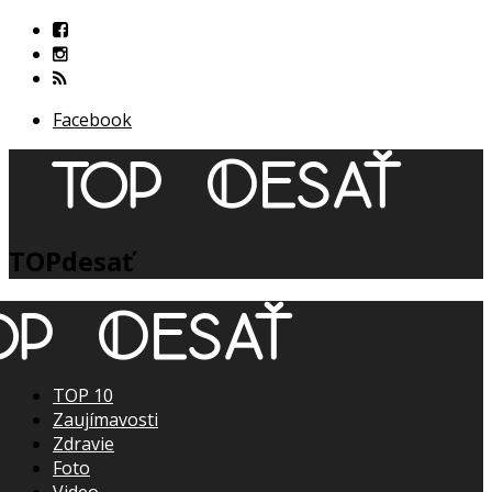
Facebook
TOPdesať
TOP 10
Zaujímavosti
Zdravie
Foto
Video