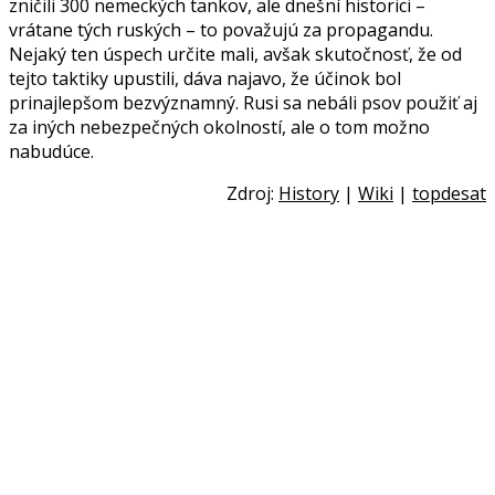
zničili 300 nemeckých tankov, ale dnešní historici –
vrátane tých ruských – to považujú za propagandu.
Nejaký ten úspech určite mali, avšak skutočnosť, že od
tejto taktiky upustili, dáva najavo, že účinok bol
prinajlepšom bezvýznamný. Rusi sa nebáli psov použiť aj
za iných nebezpečných okolností, ale o tom možno
nabudúce.
Zdroj:
History
|
Wiki
|
topdesat