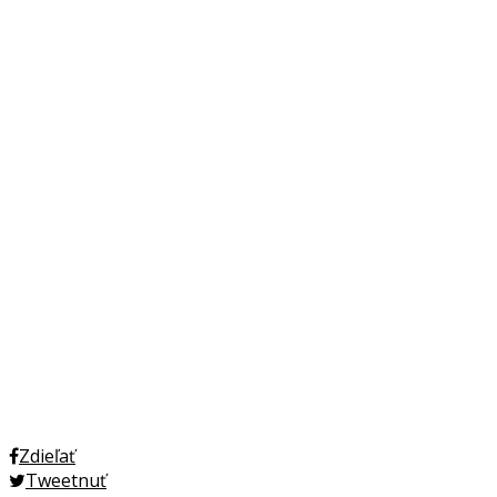
Zdieľať
Tweetnuť