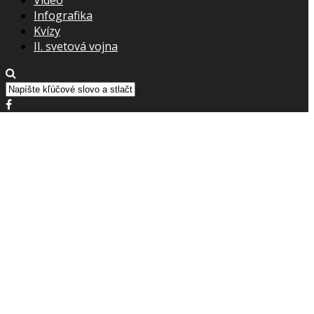
Infografika
Kvízy
II. svetová vojna