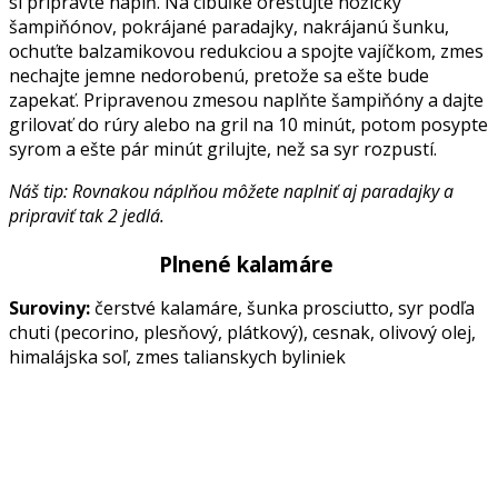
si pripravte náplň. Na cibuľke orestujte nožičky
šampiňónov, pokrájané paradajky, nakrájanú šunku,
ochuťte balzamikovou redukciou a spojte vajíčkom, zmes
nechajte jemne nedorobenú, pretože sa ešte bude
zapekať. Pripravenou zmesou naplňte šampiňóny a dajte
grilovať do rúry alebo na gril na 10 minút, potom posypte
syrom a ešte pár minút grilujte, než sa syr rozpustí.
Náš tip: Rovnakou náplňou môžete naplniť aj paradajky a
pripraviť tak 2 jedlá.
Plnené kalamáre
Suroviny:
čerstvé kalamáre, šunka prosciutto, syr podľa
chuti (pecorino, plesňový, plátkový), cesnak, olivový olej,
himalájska soľ, zmes talianskych byliniek