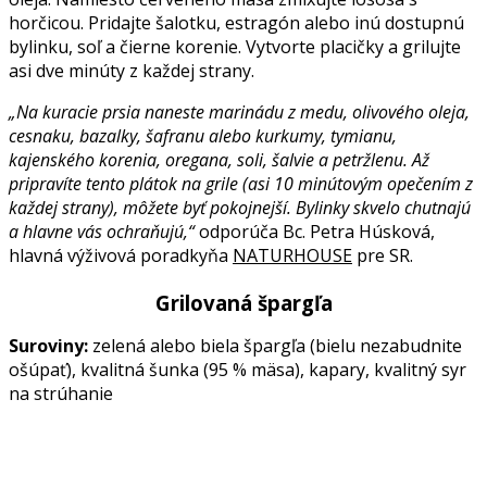
horčicou. Pridajte šalotku, estragón alebo inú dostupnú
bylinku, soľ a čierne korenie. Vytvorte placičky a grilujte
asi dve minúty z každej strany.
„Na kuracie prsia naneste marinádu z medu, olivového oleja,
cesnaku, bazalky, šafranu alebo kurkumy, tymianu,
kajenského korenia, oregana, soli, šalvie a petržlenu. Až
pripravíte tento plátok na grile (asi 10 minútovým opečením z
každej strany), môžete byť pokojnejší. Bylinky skvelo chutnajú
a hlavne vás ochraňujú,“
odporúča Bc. Petra Húsková,
hlavná výživová poradkyňa
NATURHOUSE
pre SR.
Grilovaná špargľa
Suroviny:
zelená alebo biela špargľa (bielu nezabudnite
ošúpať), kvalitná šunka (95 % mäsa), kapary, kvalitný syr
na strúhanie