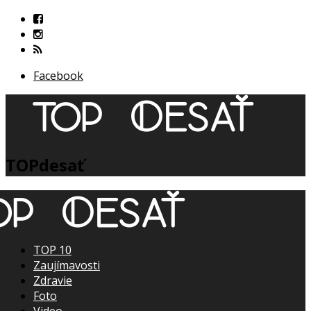
Facebook
TOPdesať
TOP 10
Zaujímavosti
Zdravie
Foto
Video