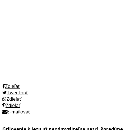
Zdieľať
Tweetnuť
Zdieľať
Zdieľať
E-mailovať
Grilovanie k letu už neodmysliteľne patrí. Poradíme