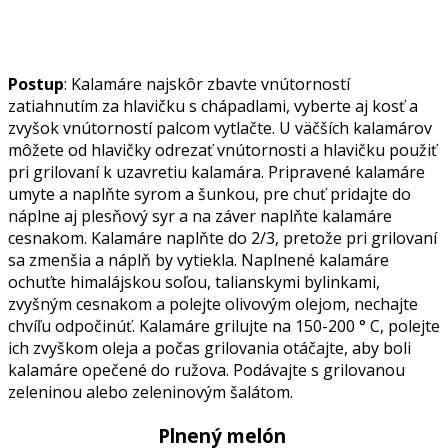
Postup
: Kalamáre najskôr zbavte vnútorností
zatiahnutím za hlavičku s chápadlami, vyberte aj kosť a
zvyšok vnútorností palcom vytlačte. U väčších kalamárov
môžete od hlavičky odrezať vnútornosti a hlavičku použiť
pri grilovaní k uzavretiu kalamára. Pripravené kalamáre
umyte a naplňte syrom a šunkou, pre chuť pridajte do
náplne aj plesňový syr a na záver naplňte kalamáre
cesnakom. Kalamáre naplňte do 2/3, pretože pri grilovaní
sa zmenšia a náplň by vytiekla. Naplnené kalamáre
ochuťte himalájskou soľou, talianskymi bylinkami,
zvyšným cesnakom a polejte olivovým olejom, nechajte
chvíľu odpočinúť. Kalamáre grilujte na 150-200 ° C, polejte
ich zvyškom oleja a počas grilovania otáčajte, aby boli
kalamáre opečené do ružova. Podávajte s grilovanou
zeleninou alebo zeleninovým šalátom.
Plnený melón