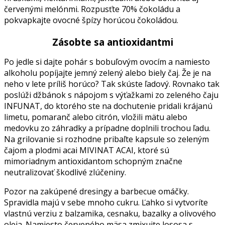
červenými melónmi. Rozpusťte 70% čokoládu a
pokvapkajte ovocné špízy horúcou čokoládou.
Zásobte sa antioxidantmi
Po jedle si dajte pohár s bobuľovým ovocím a namiesto
alkoholu popíjajte jemný zelený alebo biely čaj. Že je na
neho v lete príliš horúco? Tak skúste ľadový. Rovnako tak
poslúži džbánok s nápojom s výťažkami zo zeleného čaju
INFUNAT, do ktorého ste na dochutenie pridali krájanú
limetu, pomaranč alebo citrón, vložili mätu alebo
medovku zo záhradky a prípadne doplnili trochou ľadu.
Na grilovanie si rozhodne pribaľte kapsule so zeleným
čajom a plodmi acai MIVINAT ACAI, ktoré sú
mimoriadnym antioxidantom schopným značne
neutralizovať škodlivé zlúčeniny.
Pozor na zakúpené dresingy a barbecue omáčky.
Spravidla majú v sebe mnoho cukru. Ľahko si vytvoríte
vlastnú verziu z balzamika, cesnaku, bazalky a olivového
oleja. Namiesto červeného mäsa zmixujte lososa s