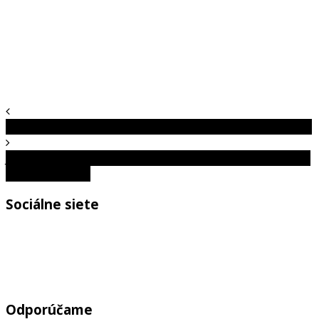
Čo sa stane, keď počas jazdy stlačíte gombík Start / Stop?
Jahody, ktoré chutia ako ananás? Pestovať týchto albínov
môžete aj doma
Sociálne siete
Odporúčame