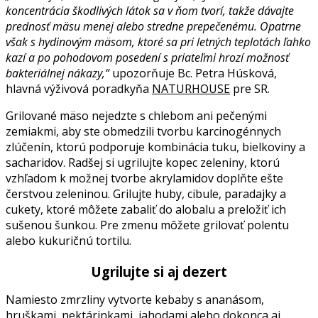
koncentrácia škodlivých látok sa v ňom tvorí, takže dávajte
prednosť mäsu menej alebo stredne prepečenému. Opatrne
však s hydinovým mäsom, ktoré sa pri letných teplotách ľahko
kazí a po pohodovom posedení s priateľmi hrozí možnosť
bakteriálnej nákazy,“
upozorňuje Bc. Petra Húsková,
hlavná výživová poradkyňa
NATURHOUSE
pre SR.
Grilované mäso nejedzte s chlebom ani pečenými
zemiakmi, aby ste obmedzili tvorbu karcinogénnych
zlúčenín, ktorú podporuje kombinácia tuku, bielkoviny a
sacharidov. Radšej si ugrilujte kopec zeleniny, ktorú
vzhľadom k možnej tvorbe akrylamidov doplňte ešte
čerstvou zeleninou. Grilujte huby, cibule, paradajky a
cukety, ktoré môžete zabaliť do alobalu a preložiť ich
sušenou šunkou. Pre zmenu môžete grilovať polentu
alebo kukuričnú tortilu.
Ugrilujte si aj dezert
Namiesto zmrzliny vytvorte kebaby s ananásom,
hruškami, nektárinkami, jahodami alebo dokonca aj