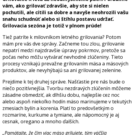
vám, ako grilovať zdravšie, aby ste si nielen
pochutili, ale cítili sa dobre a navyše neohrozili vašu
snahu schudnúť alebo si štíhlu postavu udržať.
Grilovacia sezóna je totiž v plnom prúde!
Tiež patríte k milovníkom letného grilovania? Potom
mám pre vás dve správy. Začneme tou zlou, grilovanie
nepatrí medzi najzdravšie úpravy pokrmov, pretože sa
počas neho môžu vytvárať nevhodné zlúčeniny. Tieto
procesy vznikajú prevažne grilovaním mäsa a mäsových
produktov, ale nevyhýbajú sa ani grilovanej zelenine.
Prejdime k tej druhej správe. Našťastie pre nás bude o
niečo pozitívnejšia. Tvorbu nezdravých zlúčenín môžeme
zásadne obmedziť, ak dlhšiu dobu, najlepšie cez noc
alebo aspoň niekoľko hodín mäso marinujeme v tekutých
zmesiach bylín a korenia. Platí to predovšetkým o
rozmaríne, kurkume a tymiane, ale nápomocný je aj
cesnak, oregano a mnoho ďalších.
„Pamätajte, že čím viac mäso grilujete, tým väčšia