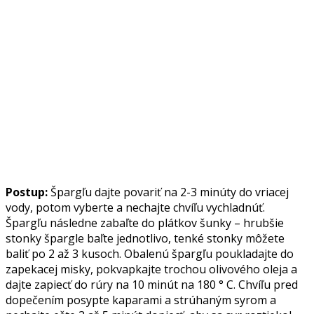
Postup:
Špargľu dajte povariť na 2-3 minúty do vriacej
vody, potom vyberte a nechajte chvíľu vychladnúť.
Špargľu následne zabaľte do plátkov šunky – hrubšie
stonky špargle baľte jednotlivo, tenké stonky môžete
baliť po 2 až 3 kusoch. Obalenú špargľu poukladajte do
zapekacej misky, pokvapkajte trochou olivového oleja a
dajte zapiecť do rúry na 10 minút na 180 ° C. Chvíľu pred
dopečením posypte kaparami a strúhaným syrom a