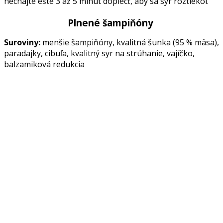
nechajte ešte 3 až 5 minút dopiecť, aby sa syr roztiekol.
Plnené šampiňóny
Suroviny:
menšie šampiňóny, kvalitná šunka (95 % mäsa),
paradajky, cibuľa, kvalitný syr na strúhanie, vajíčko,
balzamiková redukcia