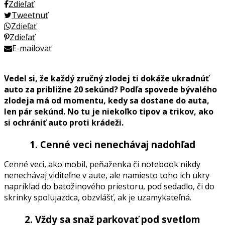
Zdieľať
Tweetnuť
Zdieľať
Zdieľať
E-mailovať
Vedel si, že každý zručný zlodej ti dokáže ukradnúť
auto za približne 20 sekúnd? Podľa spovede bývalého
zlodeja má od momentu, kedy sa dostane do auta,
len pár sekúnd. No tu je niekoľko tipov a trikov, ako
si ochrániť auto proti krádeži.
1. Cenné veci nenechávaj nadohľad
Cenné veci, ako mobil, peňaženka či notebook nikdy
nenechávaj viditeľne v aute, ale namiesto toho ich ukry
napríklad do batožinového priestoru, pod sedadlo, či do
skrinky spolujazdca, obzvlášť, ak je uzamykateľná.
2. Vždy sa snaž parkovať pod svetlom