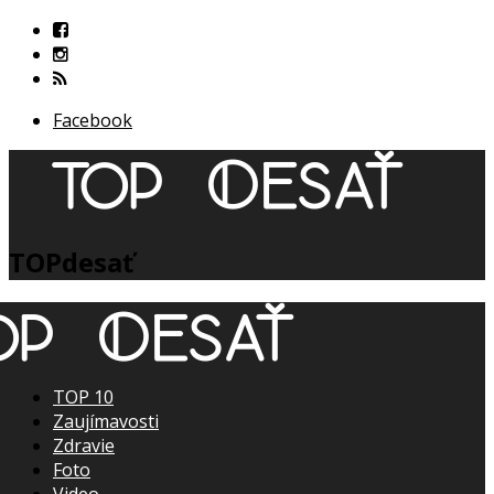
Facebook
TOPdesať
TOP 10
Zaujímavosti
Zdravie
Foto
Video