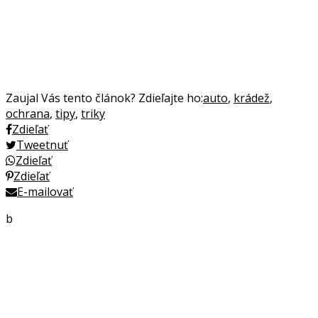
Zaujal Vás tento článok? Zdieľajte ho:
auto
,
krádež
,
ochrana
,
tipy
,
triky
Zdieľať
Tweetnuť
Zdieľať
Zdieľať
E-mailovať
b