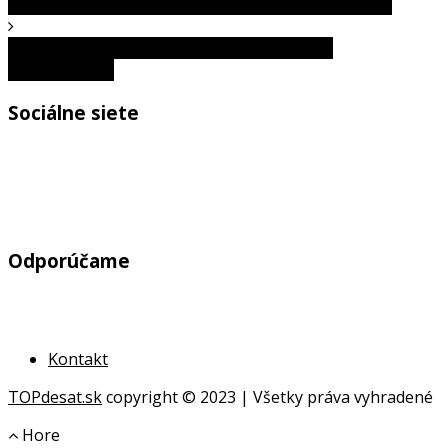
Prečo by si si mal dávať chilli papričky do ponožiek?
Ako trestať dieťa, aby sme tým nezničil jeho
sebavedomie?
Sociálne siete
Odporúčame
Kontakt
TOPdesat.sk
copyright © 2023 | Všetky práva vyhradené
Hore