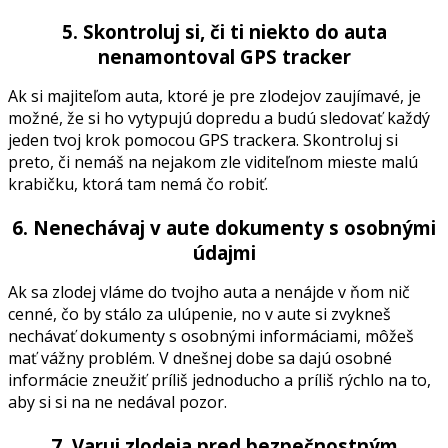
5. Skontroluj si, či ti niekto do auta
nenamontoval GPS tracker
Ak si majiteľom auta, ktoré je pre zlodejov zaujímavé, je
možné, že si ho vytypujú dopredu a budú sledovať každý
jeden tvoj krok pomocou GPS trackera. Skontroluj si
preto, či nemáš na nejakom zle viditeľnom mieste malú
krabičku, ktorá tam nemá čo robiť.
6. Nenechávaj v aute dokumenty s osobnými
údajmi
Ak sa zlodej vláme do tvojho auta a nenájde v ňom nič
cenné, čo by stálo za ulúpenie, no v aute si zvykneš
nechávať dokumenty s osobnými informáciami, môžeš
mať vážny problém. V dnešnej dobe sa dajú osobné
informácie zneužiť príliš jednoducho a príliš rýchlo na to,
aby si si na ne nedával pozor.
7. Varuj zlodeja pred bezpečnostným