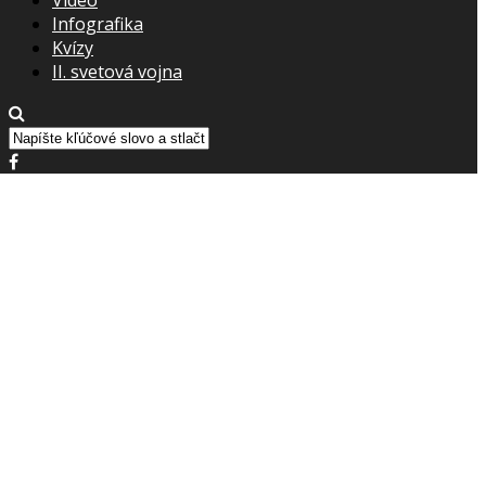
Infografika
Kvízy
II. svetová vojna