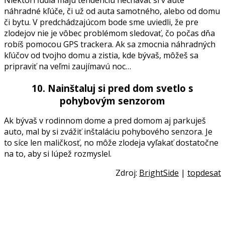
náhradné kľúče, či už od auta samotného, alebo od domu
či bytu. V predchádzajúcom bode sme uviedli, že pre
zlodejov nie je vôbec problémom sledovať, čo počas dňa
robíš pomocou GPS trackera. Ak sa zmocnia náhradných
kľúčov od tvojho domu a zistia, kde bývaš, môžeš sa
pripraviť na veľmi zaujímavú noc…
10. Nainštaluj si pred dom svetlo s
pohybovým senzorom
Ak bývaš v rodinnom dome a pred domom aj parkuješ
auto, mal by si zvážiť inštaláciu pohybového senzora. Je
to síce len maličkosť, no môže zlodeja vyľakať dostatočne
na to, aby si lúpež rozmyslel.
Zdroj:
BrightSide
|
topdesat