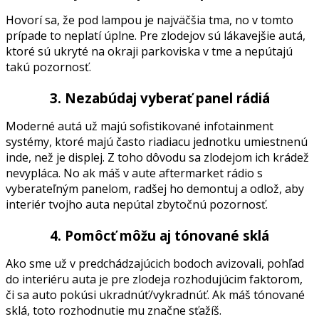
Hovorí sa, že pod lampou je najväčšia tma, no v tomto
prípade to neplatí úplne. Pre zlodejov sú lákavejšie autá,
ktoré sú ukryté na okraji parkoviska v tme a nepútajú
takú pozornosť.
3. Nezabúdaj vyberať panel rádiá
Moderné autá už majú sofistikované infotainment
systémy, ktoré majú často riadiacu jednotku umiestnenú
inde, než je displej. Z toho dôvodu sa zlodejom ich krádež
nevypláca. No ak máš v aute aftermarket rádio s
vyberateľným panelom, radšej ho demontuj a odlož, aby
interiér tvojho auta nepútal zbytočnú pozornosť.
4. Pomôcť môžu aj tónované sklá
Ako sme už v predchádzajúcich bodoch avizovali, pohľad
do interiéru auta je pre zlodeja rozhodujúcim faktorom,
či sa auto pokúsi ukradnúť/vykradnúť. Ak máš tónované
sklá, toto rozhodnutie mu značne sťažíš.