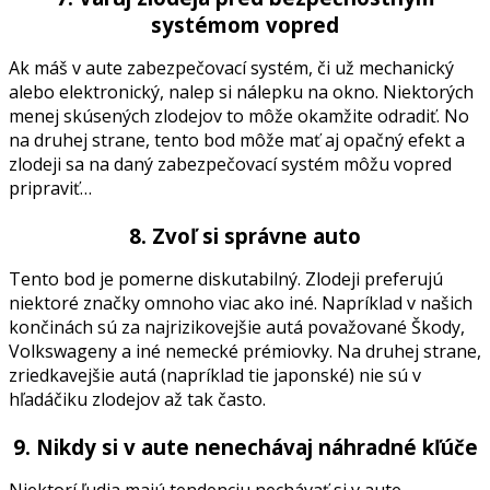
systémom vopred
Ak máš v aute zabezpečovací systém, či už mechanický
alebo elektronický, nalep si nálepku na okno. Niektorých
menej skúsených zlodejov to môže okamžite odradiť. No
na druhej strane, tento bod môže mať aj opačný efekt a
zlodeji sa na daný zabezpečovací systém môžu vopred
pripraviť…
8. Zvoľ si správne auto
Tento bod je pomerne diskutabilný. Zlodeji preferujú
niektoré značky omnoho viac ako iné. Napríklad v našich
končinách sú za najrizikovejšie autá považované Škody,
Volkswageny a iné nemecké prémiovky. Na druhej strane,
zriedkavejšie autá (napríklad tie japonské) nie sú v
hľadáčiku zlodejov až tak často.
9. Nikdy si v aute nenechávaj náhradné kľúče
Niektorí ľudia majú tendenciu nechávať si v aute