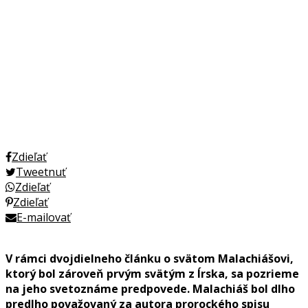
Zdieľať
Tweetnuť
Zdieľať
Zdieľať
E-mailovať
V rámci dvojdielneho článku o svätom Malachiášovi,
ktorý bol zároveň prvým svätým z Írska, sa pozrieme
na jeho svetoznáme predpovede. Malachiáš bol dlho
predlho považovaný za autora prorockého spisu