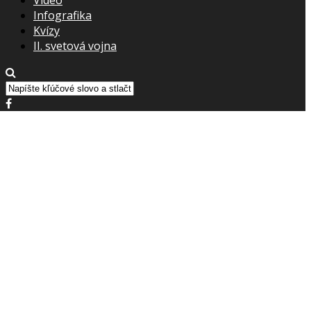
Infografika
Kvízy
II. svetová vojna