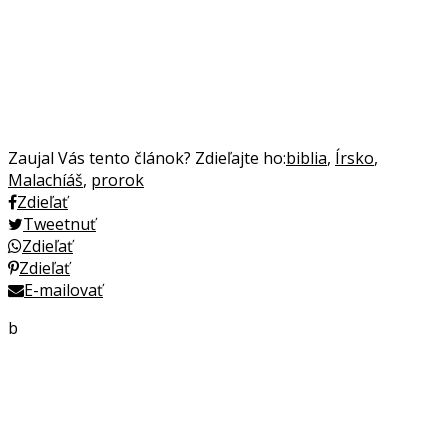
Zaujal Vás tento článok? Zdieľajte ho:
biblia
,
Írsko
,
Malachíáš
,
prorok
Zdieľať
Tweetnuť
Zdieľať
Zdieľať
E-mailovať
b