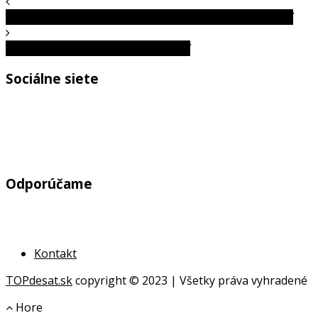
Ako sa správne pripraviť na príchod bábätka? – 2. časť
Tibetské orákulum a veštby 1. časť
Sociálne siete
Odporúčame
Kontakt
TOPdesat.sk
copyright © 2023 | Všetky práva vyhradené
Hore