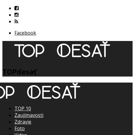
Facebook
TOPdesať
TOP 10
Zaujímavosti
Zdravie
Foto
Video