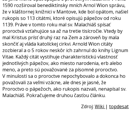
1590 rozširoval benediktínsky mních Arnol Wion správu,
že v kláštornej knižnici v Mantove, kde bol opátom, našiel
rukopis so 113 citátmi, ktoré opisujú pápežov od roku
1139. Práve v tomto roku mal sv. Malachiáš spísať
proroctvá vzťahujúce sa až na tretie tisícročie. Vtedy by
mal Kristus prísť druhý raz na Zem a zároveň by mala
skončiť aj vláda katolíckej cirkvi. Arnold Wion citáty
zozbieral a o 5 rokov neskôr ich zahrnul do knihy Lignum
Vitae. Každý citát vystihuje charakteristickú vlastnosť
jednotlivých pápežov, ako miesto narodenia, erb alebo
meno, a preto sú považované za písomné proroctvo.
V minulosti sa o proroctve nepochybovalo a dokonca ho
považovali za veľmi vzácne, ale dnes je jasné, že
Proroctvo o pápežoch, ako rukopis nazvali, nenapísal sv.
Malachiáš. Pokračujeme druhou časťou článku.
Zdroj:
Wiki
|
topdesat