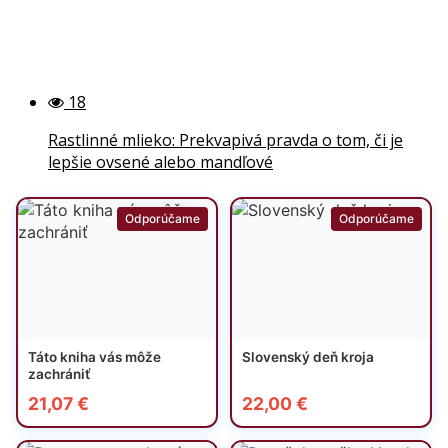
18
Rastlinné mlieko: Prekvapivá pravda o tom, či je
lepšie ovsené alebo mandľové