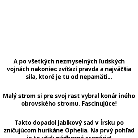
A po všetkých nezmyselných ľudských
vojnách nakoniec zvíťazí pravda a najväčšia
sila, ktoré je tu od nepamäti…
Malý strom si pre svoj rast vybral konár iného
obrovského stromu. Fascinujúce!
Takto dopadol jablkový sad v Írsku po
zničujúcom hurikáne Ophelia. Na prvý pohľad
je to však nádherná scenéria!