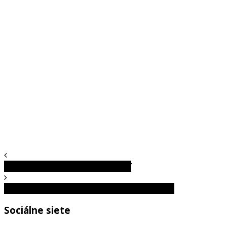
Špiritistická doštička Ouija: 2. časť
Klamstvá internetu. Čo ukrýva úžasný záber?
Sociálne siete