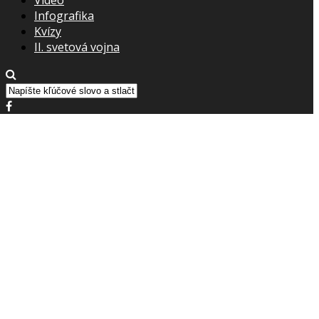
Infografika
Kvízy
II. svetová vojna