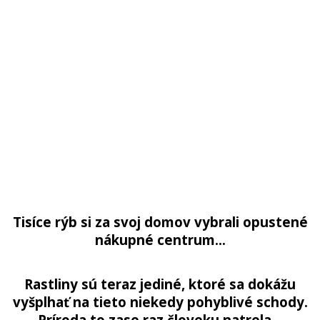
Tisíce rýb si za svoj domov vybrali opustené
nákupné centrum…
Rastliny sú teraz jediné, ktoré sa dokážu
vyšplhať na tieto niekedy pohyblivé schody.
Príroda to zase raz človeku natrela…