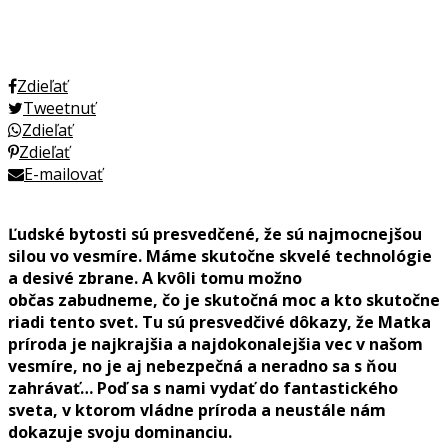
Zdieľať
Tweetnuť
Zdieľať
Zdieľať
E-mailovať
Ľudské bytosti sú presvedčené, že sú najmocnejšou
silou vo vesmíre. Máme skutočne skvelé technológie
a desivé zbrane. A kvôli tomu možno
občas zabudneme, čo je skutočná moc a kto skutočne
riadi tento svet. Tu sú presvedčivé dôkazy, že Matka
príroda je najkrajšia a najdokonalejšia vec v našom
vesmíre, no je aj nebezpečná a neradno sa s ňou
zahrávať… Poď sa s nami vydať do fantastického
sveta, v ktorom vládne príroda a neustále nám
dokazuje svoju dominanciu.