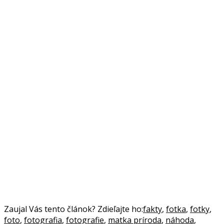
Zaujal Vás tento článok? Zdieľajte ho:
fakty
,
fotka
,
fotky
,
foto
,
fotografia
,
fotografie
,
matka príroda
,
náhoda
,