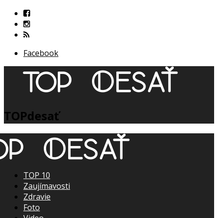
Facebook
TOPdesať
TOP 10
Zaujímavosti
Zdravie
Foto
Video