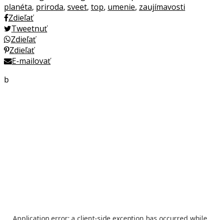
planéta
,
priroda
,
sveet
,
top
,
umenie
,
zaujímavosti
Zdieľať
Tweetnuť
Zdieľať
Zdieľať
E-mailovať
b