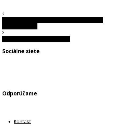
Zaleží na poradí narodenia? Je druhé dieťa vždy
problémovejšie?
Ľalie poľné – Klenot za mrežami
Sociálne siete
Odporúčame
Kontakt