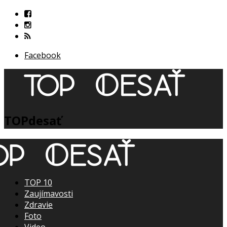
Facebook
TOPdesať
TOP 10
Zaujímavosti
Zdravie
Foto
Video