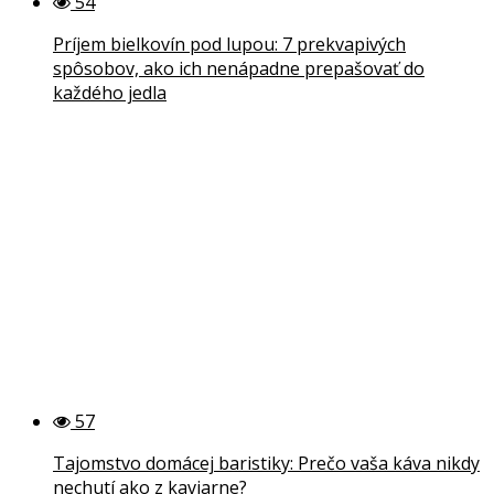
54
Príjem bielkovín pod lupou: 7 prekvapivých
spôsobov, ako ich nenápadne prepašovať do
každého jedla
57
Tajomstvo domácej baristiky: Prečo vaša káva nikdy
nechutí ako z kaviarne?