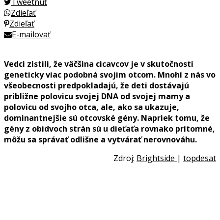
Tweetnuť
Zdieľať
Zdieľať
E-mailovať
Vedci zistili, že väčšina cicavcov je v skutočnosti
geneticky viac podobná svojim otcom. Mnohí z nás vo
všeobecnosti predpokladajú, že deti dostávajú
približne polovicu svojej DNA od svojej mamy a
polovicu od svojho otca, ale, ako sa ukazuje,
dominantnejšie sú otcovské gény. Napriek tomu, že
gény z obidvoch strán sú u dieťaťa rovnako prítomné,
môžu sa správať odlišne a vytvárať nerovnováhu.
Zdroj:
Brightside
|
topdesat