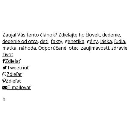
Zaujal Vás tento článok? Zdieľajte ho:
človek
,
dedenie
,
dedenie od otca
,
deti
,
fakty
,
genetika
,
gény
,
láska
,
ľudia
,
matka
,
náhoda
,
Odporúčané
,
otec
,
zaujímavosti
,
zdravie
,
život
Zdieľať
Tweetnuť
Zdieľať
Zdieľať
E-mailovať
b