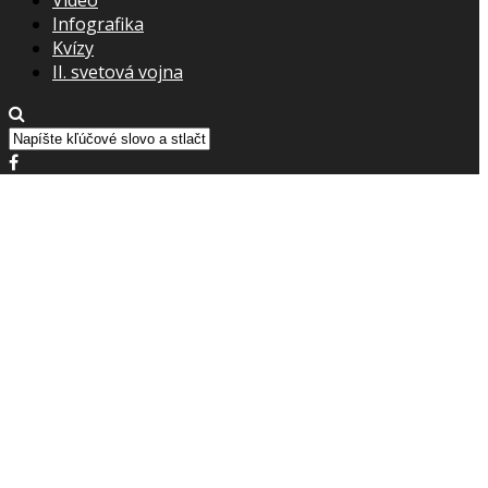
Infografika
Kvízy
II. svetová vojna