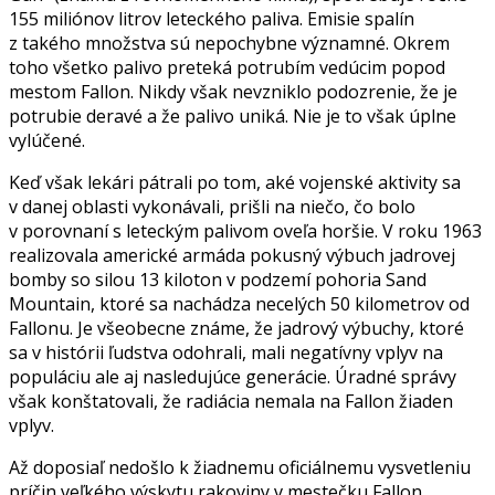
155 miliónov litrov leteckého paliva. Emisie spalín
z takého množstva sú nepochybne významné. Okrem
toho všetko palivo preteká potrubím vedúcim popod
mestom Fallon. Nikdy však nevzniklo podozrenie, že je
potrubie deravé a že palivo uniká. Nie je to však úplne
vylúčené.
Keď však lekári pátrali po tom, aké vojenské aktivity sa
v danej oblasti vykonávali, prišli na niečo, čo bolo
v porovnaní s leteckým palivom oveľa horšie. V roku 1963
realizovala americké armáda pokusný výbuch jadrovej
bomby so silou 13 kiloton v podzemí pohoria Sand
Mountain, ktoré sa nachádza necelých 50 kilometrov od
Fallonu. Je všeobecne známe, že jadrový výbuchy, ktoré
sa v histórii ľudstva odohrali, mali negatívny vplyv na
populáciu ale aj nasledujúce generácie. Úradné správy
však konštatovali, že radiácia nemala na Fallon žiaden
vplyv.
Až doposiaľ nedošlo k žiadnemu oficiálnemu vysvetleniu
príčin veľkého výskytu rakoviny v mestečku Fallon.