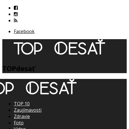
Facebook
TOPdesať
TOP 10
Zaujímavosti
Zdravie
Foto
Video