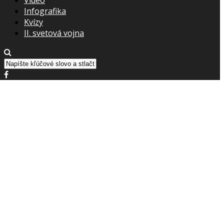
Infografika
Kvízy
II. svetová vojna