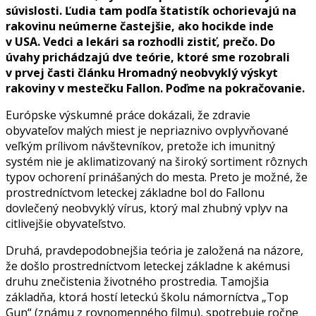
súvislosti. Ľudia tam podľa štatistík ochorievajú na
rakovinu neúmerne častejšie, ako hocikde inde
v USA. Vedci a lekári sa rozhodli zistiť, prečo. Do
úvahy prichádzajú dve teórie, ktoré sme rozobrali
v prvej časti článku Hromadný neobvyklý výskyt
rakoviny v mestečku Fallon. Poďme na pokračovanie.
Európske výskumné práce dokázali, že zdravie
obyvateľov malých miest je nepriaznivo ovplyvňované
veľkým prílivom návštevníkov, pretože ich imunitný
systém nie je aklimatizovaný na široký sortiment rôznych
typov ochorení prinášaných do mesta. Preto je možné, že
prostredníctvom leteckej základne bol do Fallonu
dovlečený neobvyklý vírus, ktorý mal zhubný vplyv na
citlivejšie obyvateľstvo.
Druhá, pravdepodobnejšia teória je založená na názore,
že došlo prostredníctvom leteckej základne k akémusi
druhu znečistenia životného prostredia. Tamojšia
základňa, ktorá hostí leteckú školu námorníctva „Top
Gun“ (známu z rovnomenného filmu), spotrebuje ročne