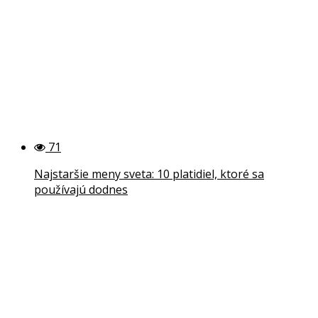
71
Najstaršie meny sveta: 10 platidiel, ktoré sa
používajú dodnes