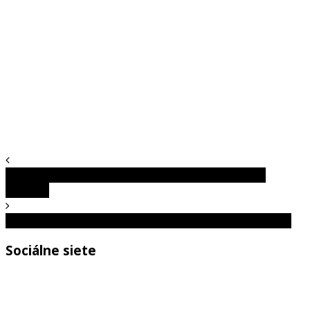
Rekordná pokuta na diaľnici D2, koľko musel vodič
zaplatiť?
Čo je ASMR a ako ti sledovanie videí pomáha relaxovať?
Sociálne siete