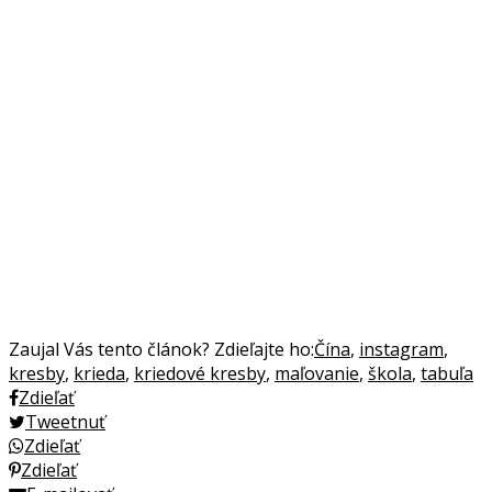
Zaujal Vás tento článok? Zdieľajte ho:
Čína
,
instagram
,
kresby
,
krieda
,
kriedové kresby
,
maľovanie
,
škola
,
tabuľa
Zdieľať
Tweetnuť
Zdieľať
Zdieľať