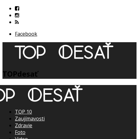
Facebook
TOPdesať
TOP 10
Zaujímavosti
Zdravie
Foto
Video