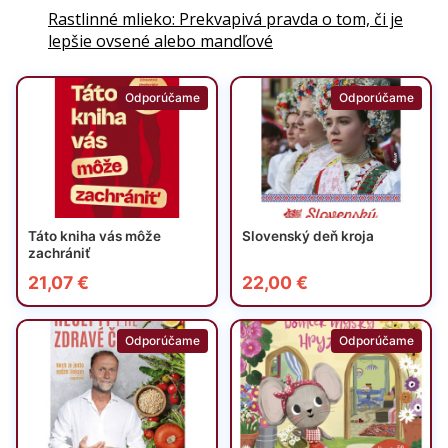
Rastlinné mlieko: Prekvapivá pravda o tom, či je
lepšie ovsené alebo mandľové