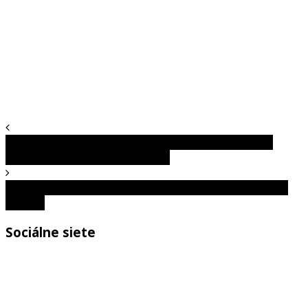
Budúcnosť je tu. Pohyblivé fotografie ako z Harryho
Pottera vďaka mobilnej aplikácii
Kultové autá: Ako ich lacno nájsť, ľahko opraviť a dobre
predať?
Sociálne siete