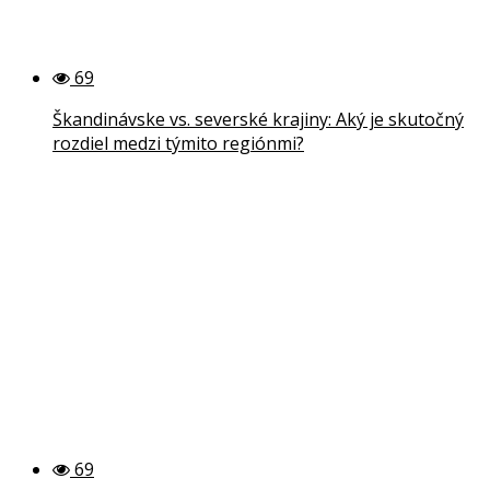
69
Škandinávske vs. severské krajiny: Aký je skutočný
rozdiel medzi týmito regiónmi?
69