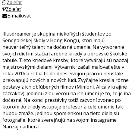
Zdieľať
Zdieľať
E-mailovať
Illusdreamer je skupina niekoľkých študentov zo
Senegaleskej školy v Hong Kongu, ktorí majú
neuveriteľný talent na dočasné umenie. Na vytvorenie
svojich diel im stačia farebné kriedy a obrovské školské
tabule. Tieto kriedové kresby, ktoré vytvárajú sú naozaj
majstrovskými dielami. Výtvarníci začali maľovať ešte v
roku 2016 a robia to do dnes. Svojou prácou neustále
prekvapujú nových a nových ľudí. Zvyčajne kreslia rôzne
postavy z ich obľúbených filmov (Mimoni, Alica v krajine
zázrakov). Jedinou zlou vecou na ich umení je to, že je iba
dočasné. Na konci prestávky totiž zazvoní zvonec po
ktorom do triedy vstupuje profesor a celé umenie tak
hubou zmaže. Jedinou spomienkou na tieto diela sú
fotografie, ktoré zverejňujú na svojom instagrame.
Naozaj nádhera!