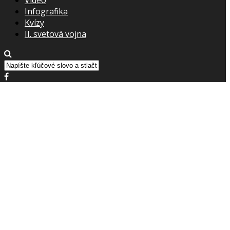
Infografika
Kvízy
II. svetová vojna