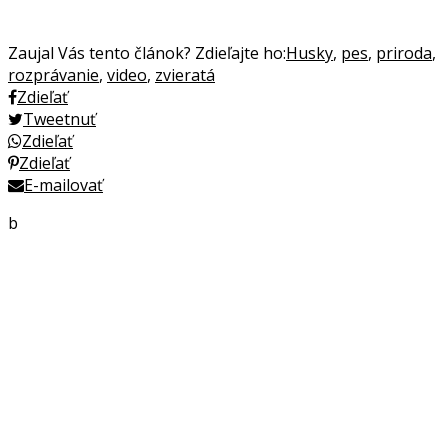
Zaujal Vás tento článok? Zdieľajte ho:
Husky
,
pes
,
priroda
,
rozprávanie
,
video
,
zvieratá
Zdieľať
Tweetnuť
Zdieľať
Zdieľať
E-mailovať
b