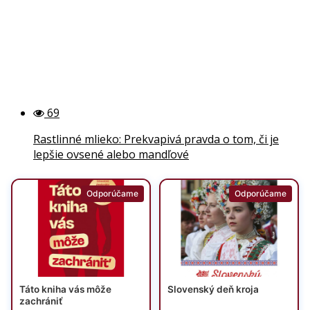
69
Rastlinné mlieko: Prekvapivá pravda o tom, či je
lepšie ovsené alebo mandľové