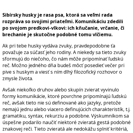
Sibírsky husky je rasa psa, ktorá sa veľmi rada
rozpráva so svojimi priateľmi. Komunikáciu zdedili
po svojom predkovi-vlkovi: ich kňučanie, vrčanie, či
brechanie je skutočne podobné tomu vlčiemu.
Ak pri tebe husky vydáva zvuky, pravdepodobne ťa
považuje za súčasť jeho rodiny. A niekedy sa tieto zvuky
sformujú do niečoho, čo nám môže pripomínať ľudskú
reč. Možno jedného dňa budeš môcť posedieť večer pri
pive s huskym a viesť s ním dlhý filozofický rozhovor o
zmysle života.
Avšak niekoľko druhov alebo skupín zvierat vyvinulo
formy komunikácie, ktoré povrchne pripomínajú ľudskú
reč, avšak tieto nie sú definované ako jazyky, pretože
nemajú jednu alebo viacero definujúcich charakteristík, t.j.
gramatiku, syntax, rekurziu a podobne. Výskumníkom sa
úspešne podarilo naučiť niektoré zvieratá gestá podobné
znakovej reči. Tieto zvieratá ale nedokážu splniť kritériá,