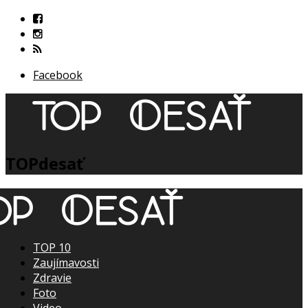
Facebook
TOPdesať
TOP 10
Zaujímavosti
Zdravie
Foto
Video