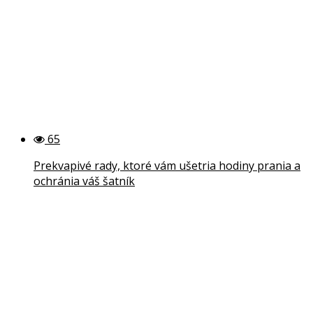
65
Prekvapivé rady, ktoré vám ušetria hodiny prania a
ochránia váš šatník