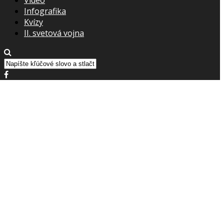
Infografika
Kvízy
II. svetová vojna