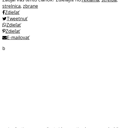
strelnica
,
zbrane
Zdieľať
Tweetnuť
Zdieľať
Zdieľať
E-mailovať
b