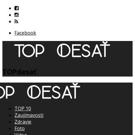
Facebook
TOPdesať
TOP 10
Zaujímavosti
Zdravie
Foto
Video