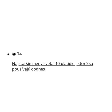
74
Najstaršie meny sveta: 10 platidiel, ktoré sa
používajú dodnes