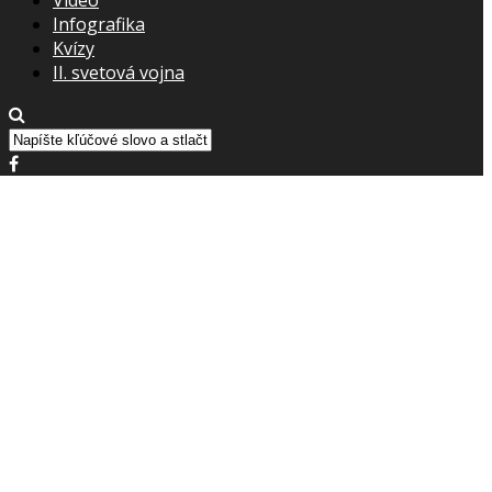
Infografika
Kvízy
II. svetová vojna