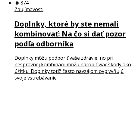
874
Zaujímavosti
Doplnky, ktoré by ste nemali
kombinovať: Na čo si dať pozor
podľa odborníka
Doplnky môžu podporiť vaše zdravie, no pri
nesprávnej kombinácii môžu narobiť viac škody ako
úžitku. Doplnky totiž často navzájom ovplyvňujú
svoje vstrebávanie...