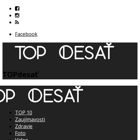
Facebook
TOPdesať
TOP 10
Zaujímavosti
Zdravie
Foto
Video