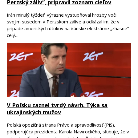
Perzský záliv“, pripravil zoznam cieľov
Irán minulý týždeň výrazne vystupňoval hrozby voči
svojim susedom v Perzskom zálive a odkázal im, že v
prípade amerických útokov na iránske elektrárne „zhasne“
celý…
V Poľsku zaznel tvrdý návrh. Týka sa
ukrajinských mužov
Poľská opozičná strana Právo a spravodlivosť (PiS),
podporujúca prezidenta Karola Nawrockého, sľubuje, že v