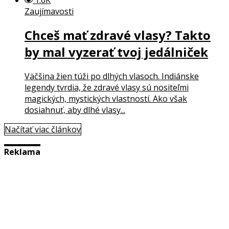
Zaujímavosti
Chceš mať zdravé vlasy? Takto
by mal vyzerať tvoj jedálniček
Väčšina žien túži po dlhých vlasoch. Indiánske
legendy tvrdia, že zdravé vlasy sú nositeľmi
magických, mystických vlastností. Ako však
dosiahnuť, aby dlhé vlasy...
Načítať viac článkov
Reklama