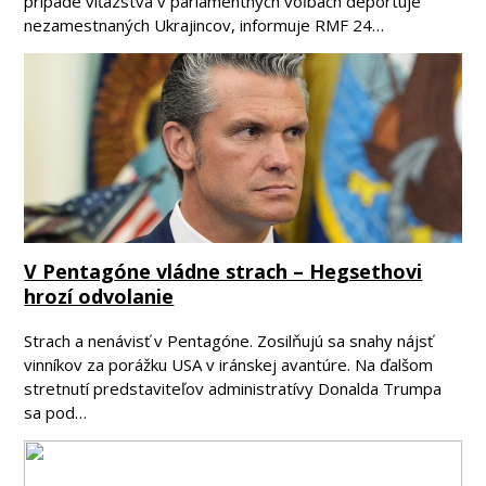
prípade víťazstva v parlamentných voľbách deportuje
nezamestnaných Ukrajincov, informuje RMF 24…
V Pentagóne vládne strach – Hegsethovi
hrozí odvolanie
Strach a nenávisť v Pentagóne. Zosilňujú sa snahy nájsť
vinníkov za porážku USA v iránskej avantúre. Na ďalšom
stretnutí predstaviteľov administratívy Donalda Trumpa
sa pod…