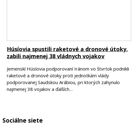
Húsíovia spustili raketové a dronové útoky,
zabili najmenej 38 vládnych vojakov
Jemenskí Húsíovia podporovaní Iránom vo štvrtok podnikli
raketové a dronové útoky proti jednotkám vlády
podporovanej Saudskou Arábiou, pri ktorých zahynulo
najmenej 38 vojakov a ďalších…
Sociálne siete