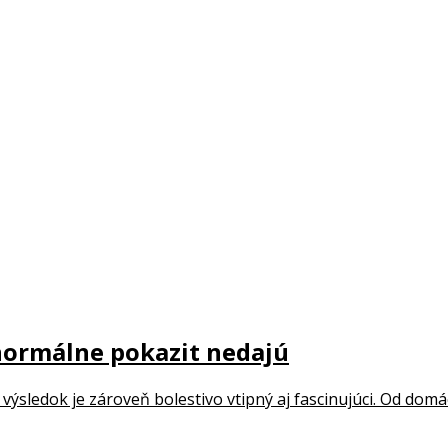
a normálne pokazit nedajú
 a výsledok je zároveň bolestivo vtipný aj fascinujúci. Od domá