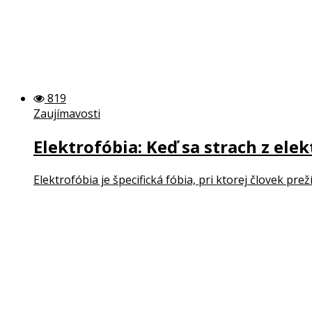
819
Zaujímavosti
Elektrofóbia: Keď sa strach z el
Elektrofóbia je špecifická fóbia, pri ktorej človek pre