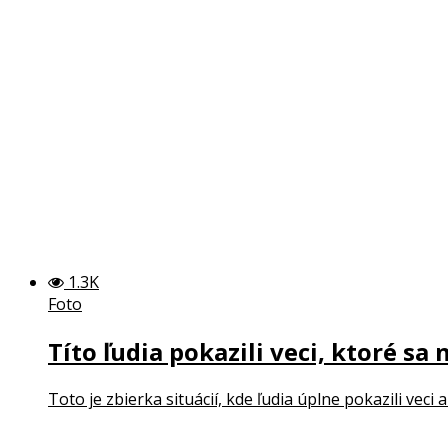
1.3K
Foto
Títo ľudia pokazili veci, ktoré s
Toto je zbierka situácií, kde ľudia úplne pokazili veci