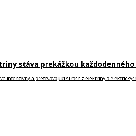
ektriny stáva prekážkou každodenného
žíva intenzívny a pretrvávajúci strach z elektriny a elektrick