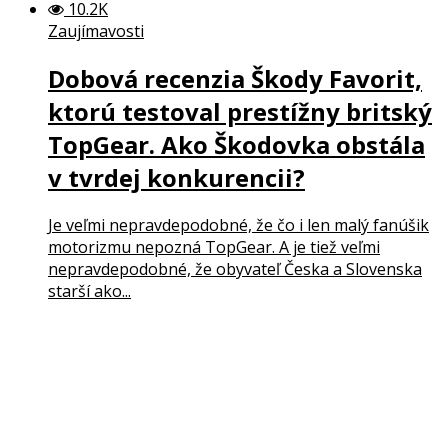
10.2K
Zaujímavosti
Dobová recenzia Škody Favorit,
ktorú testoval prestížny britský
TopGear. Ako Škodovka obstála
v tvrdej konkurencii?
Je veľmi nepravdepodobné, že čo i len malý fanúšik
motorizmu nepozná TopGear. A je tiež veľmi
nepravdepodobné, že obyvateľ Česka a Slovenska
starší ako...