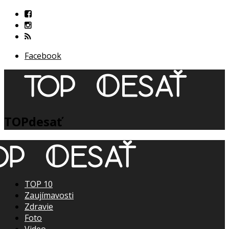
Facebook
TOPdesať
TOP 10
Zaujímavosti
Zdravie
Foto
Video