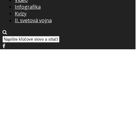
Infografika
Kvízy
II. svetová vojna