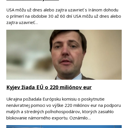
USA môžu už dnes alebo zajtra uzavrieť s Iránom dohodu
o prímerí na obdobie 30 až 60 dní USA môžu už dnes alebo
zajtra uzavrieť…
Kyjev žiada EÚ o 220 miliónov eur
Ukrajina požiadala Európsku komisiu o poskytnutie
nenávratnej pomoci vo výške 220 miliónov eur na podporu
malých a stredných poľnohospodárov, ktorých zasiahlo
blokovanie námorného exportu. Oznámilo…