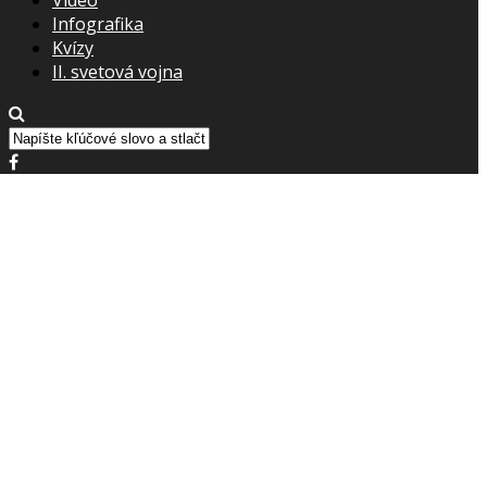
Infografika
Kvízy
II. svetová vojna