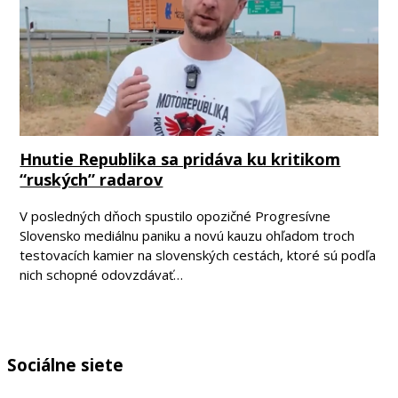
Hnutie Republika sa pridáva ku kritikom
“ruských” radarov
V posledných dňoch spustilo opozičné Progresívne
Slovensko mediálnu paniku a novú kauzu ohľadom troch
testovacích kamier na slovenských cestách, ktoré sú podľa
nich schopné odovzdávať…
Sociálne siete