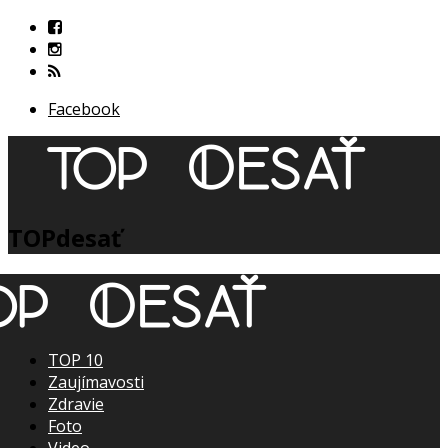
Facebook
TOPdesať
TOP 10
Zaujímavosti
Zdravie
Foto
Video