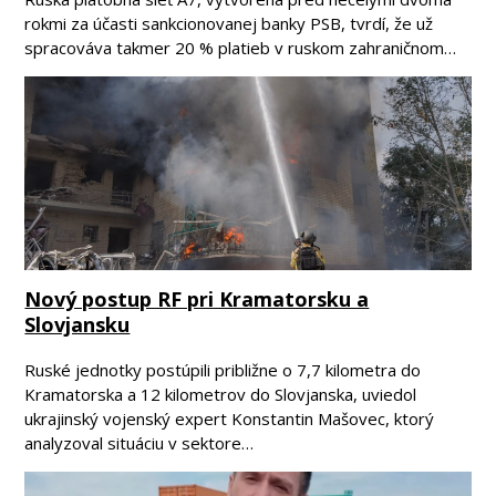
rokmi za účasti sankcionovanej banky PSB, tvrdí, že už
spracováva takmer 20 % platieb v ruskom zahraničnom…
Nový postup RF pri Kramatorsku a
Slovjansku
Ruské jednotky postúpili približne o 7,7 kilometra do
Kramatorska a 12 kilometrov do Slovjanska, uviedol
ukrajinský vojenský expert Konstantin Mašovec, ktorý
analyzoval situáciu v sektore…