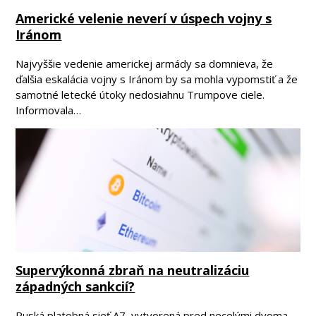
Americké velenie neverí v úspech vojny s
Iránom
Najvyššie vedenie americkej armády sa domnieva, že
ďalšia eskalácia vojny s Iránom by sa mohla vypomstiť a že
samotné letecké útoky nedosiahnu Trumpove ciele.
Informovala…
Supervýkonná zbraň na neutralizáciu
západných sankcií?
Ruská platobná sieť A7, vytvorená pred necelými dvoma