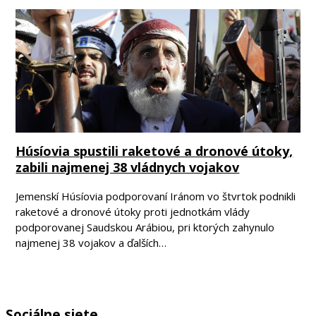
Húsíovia spustili raketové a dronové útoky,
zabili najmenej 38 vládnych vojakov
Jemenskí Húsíovia podporovaní Iránom vo štvrtok podnikli
raketové a dronové útoky proti jednotkám vlády
podporovanej Saudskou Arábiou, pri ktorých zahynulo
najmenej 38 vojakov a ďalších…
Sociálne siete