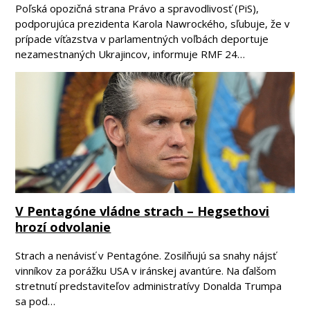
Poľská opozičná strana Právo a spravodlivosť (PiS),
podporujúca prezidenta Karola Nawrockého, sľubuje, že v
prípade víťazstva v parlamentných voľbách deportuje
nezamestnaných Ukrajincov, informuje RMF 24…
V Pentagóne vládne strach – Hegsethovi
hrozí odvolanie
Strach a nenávisť v Pentagóne. Zosilňujú sa snahy nájsť
vinníkov za porážku USA v iránskej avantúre. Na ďalšom
stretnutí predstaviteľov administratívy Donalda Trumpa
sa pod…