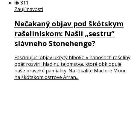
311
Zaujímavosti
Nečakaný objav pod škótskym
rašeliniskom: Našli „sestru“
slávneho Stonehenge?
Fascinujúci objav ukrytý hlboko v nánosoch rašeliny
opäť rozvíril hladinu tajomstva, ktoré obklopuje
naše praveké pamiatky. Na lokalite Machrie Moor
na škótskom ostrove Arran...