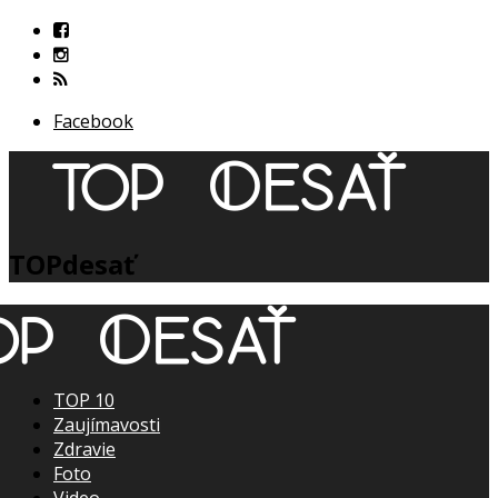
Facebook
TOPdesať
TOP 10
Zaujímavosti
Zdravie
Foto
Video