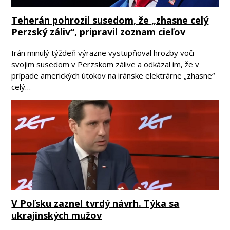
Teherán pohrozil susedom, že „zhasne celý
Perzský záliv“, pripravil zoznam cieľov
Irán minulý týždeň výrazne vystupňoval hrozby voči
svojim susedom v Perzskom zálive a odkázal im, že v
prípade amerických útokov na iránske elektrárne „zhasne“
celý…
V Poľsku zaznel tvrdý návrh. Týka sa
ukrajinských mužov