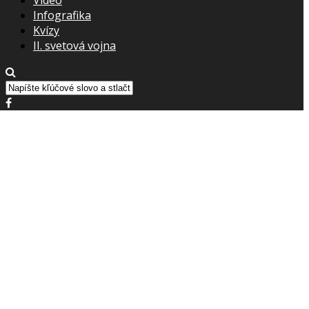
Infografika
Kvízy
II. svetová vojna