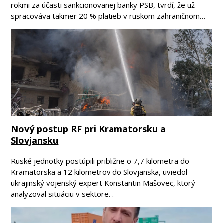
rokmi za účasti sankcionovanej banky PSB, tvrdí, že už
spracováva takmer 20 % platieb v ruskom zahraničnom…
Nový postup RF pri Kramatorsku a
Slovjansku
Ruské jednotky postúpili približne o 7,7 kilometra do
Kramatorska a 12 kilometrov do Slovjanska, uviedol
ukrajinský vojenský expert Konstantin Mašovec, ktorý
analyzoval situáciu v sektore…