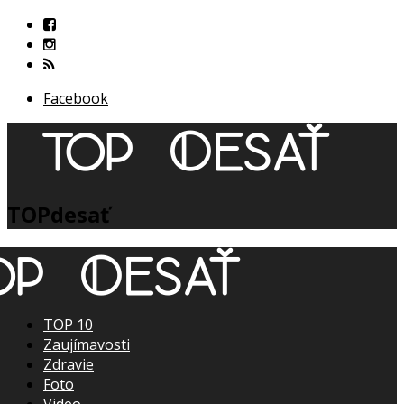
Facebook
TOPdesať
TOP 10
Zaujímavosti
Zdravie
Foto
Video