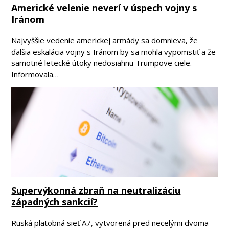
Americké velenie neverí v úspech vojny s
Iránom
Najvyššie vedenie americkej armády sa domnieva, že
ďalšia eskalácia vojny s Iránom by sa mohla vypomstiť a že
samotné letecké útoky nedosiahnu Trumpove ciele.
Informovala…
Supervýkonná zbraň na neutralizáciu
západných sankcií?
Ruská platobná sieť A7, vytvorená pred necelými dvoma