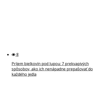
8
Príjem bielkovín pod lupou: 7 prekvapivých
spôsobov, ako ich nenápadne prepašovať do
každého jedla