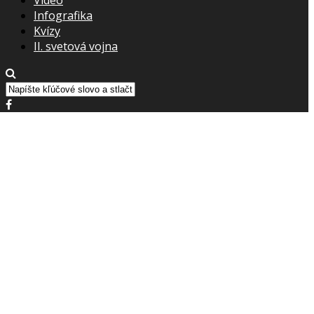
Infografika
Kvízy
II. svetová vojna