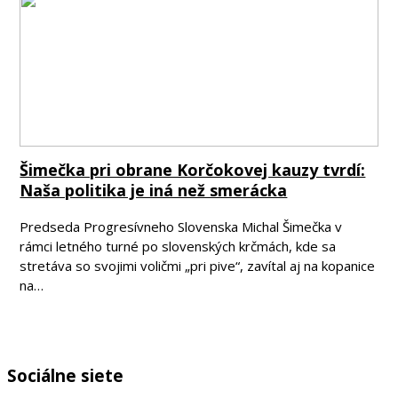
Šimečka pri obrane Korčokovej kauzy tvrdí:
Naša politika je iná než smerácka
Predseda Progresívneho Slovenska Michal Šimečka v
rámci letného turné po slovenských krčmách, kde sa
stretáva so svojimi voličmi „pri pive“, zavítal aj na kopanice
na…
Sociálne siete