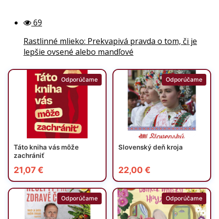
69
Rastlinné mlieko: Prekvapivá pravda o tom, či je
lepšie ovsené alebo mandľové