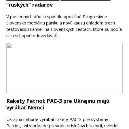
“ruských” radarov
V posledných dňoch spustilo opozičné Progresívne
Slovensko mediálnu paniku a novú kauzu ohľadom troch
testovacích kamier na slovenských cestách, ktoré sú podľa
nich schopné odovzdávať…
Rakety Patriot PAC-3 pre Ukrajinu majú
vyrábať Nemci
Ukrajina nebude vyrábať rakety PAC-3 pre systémy
Patriot, ani v prípade prevodu príslušných licencií, uviedol