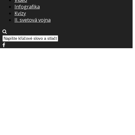
Infografika
Kvízy
II. svetová vojna