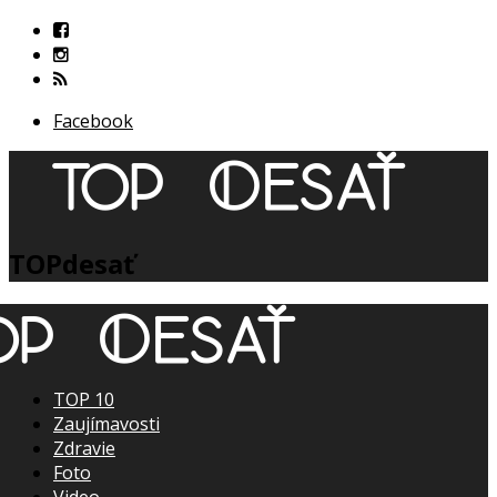
Facebook
TOPdesať
TOP 10
Zaujímavosti
Zdravie
Foto
Video