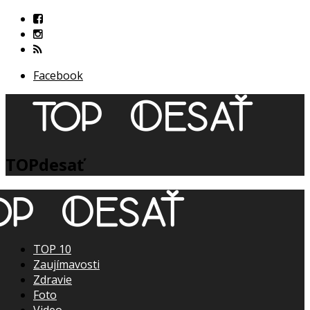
Facebook
TOPdesať
TOP 10
Zaujímavosti
Zdravie
Foto
Video