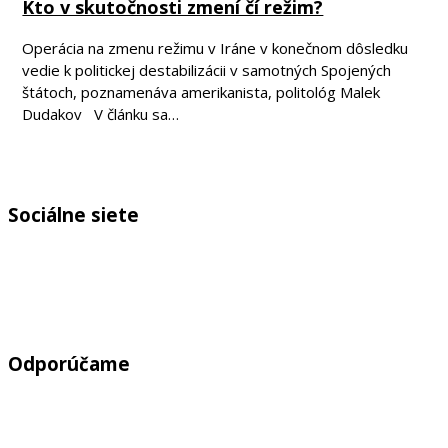
Kto v skutočnosti zmení čí režim?
Operácia na zmenu režimu v Iráne v konečnom dôsledku
vedie k politickej destabilizácii v samotných Spojených
štátoch, poznamenáva amerikanista, politológ Malek
Dudakov V článku sa…
Sociálne siete
Odporúčame