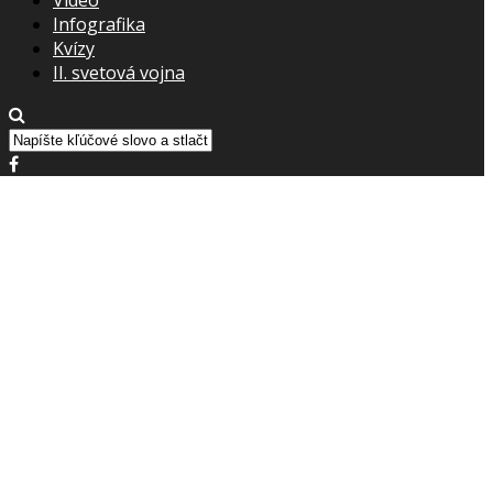
Infografika
Kvízy
II. svetová vojna