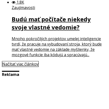
1.8K
Zaujímavosti
Budú mať počítače niekedy
svoje vlastné vedomie?
Mnoho pokročilých projektov umelej inteligencie
tvrdí, že pracuje na vybudovaní stroja, ktorý bude
mať vlastné vedomie na základe myšlienky, že
mozgové funkcie iba kódujú a spracúvajú...
Načítať viac článkov
Reklama