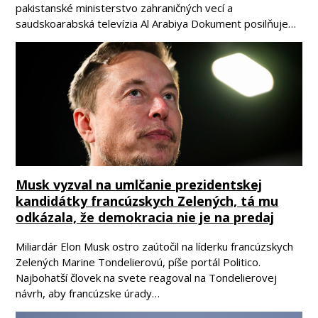
pakistanské ministerstvo zahraničných vecí a
saudskoarabská televízia Al Arabiya Dokument posilňuje…
Musk vyzval na umlčanie prezidentskej
kandidátky francúzskych Zelených, tá mu
odkázala, že demokracia nie je na predaj
Miliardár Elon Musk ostro zaútočil na líderku francúzskych
Zelených Marine Tondelierovú, píše portál Politico.
Najbohatší človek na svete reagoval na Tondelierovej
návrh, aby francúzske úrady…