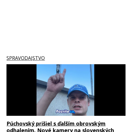
SPRAVODAJSTVO
Púchovský prišiel s ďalším obrovským
odhalením. Nové kamery na slovenských