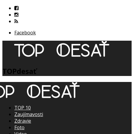
Facebook
TOPdesať
TOP 10
Zaujímavosti
Zdravie
Foto
Video