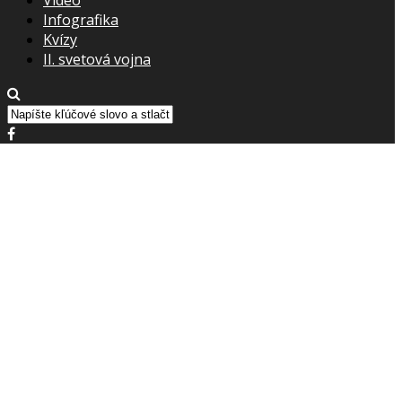
Infografika
Kvízy
II. svetová vojna