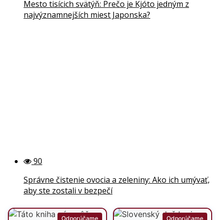
Mesto tisícich svätýň: Prečo je Kjóto jedným z
najvýznamnejších miest Japonska?
90
Správne čistenie ovocia a zeleniny: Ako ich umývať,
aby ste zostali v bezpečí