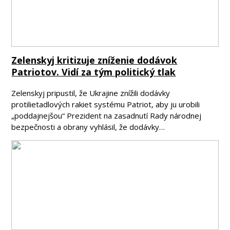
Zelenskyj kritizuje zníženie dodávok
Patriotov. Vidí za tým politický tlak
Zelenskyj pripustil, že Ukrajine znížili dodávky
protilietadlových rakiet systému Patriot, aby ju urobili
„poddajnejšou“ Prezident na zasadnutí Rady národnej
bezpečnosti a obrany vyhlásil, že dodávky…