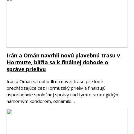
Irán a Omán navrhli novú plavebnú trasu v
Hormuze, blížia sa k finálnej dohode o
správe prielivu
Irán a Omán sa dohodli na novej trase pre lode
prechádzajúce cez Hormuzský prieliv a finalizujú
usporiadanie spoločnej správy nad týmto strategickým
námorným koridorom, oznámilo…