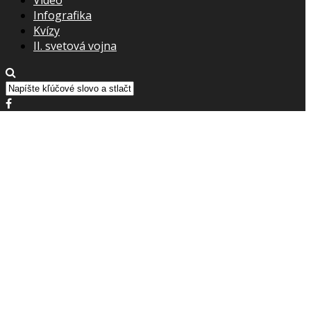
Infografika
Kvízy
II. svetová vojna