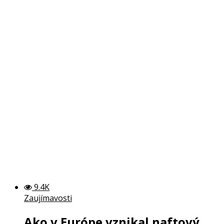
9.4K
Zaujímavosti
Ako v Európe vznikal naftový