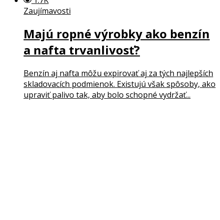
Zaujímavosti
Majú ropné výrobky ako benzín
a nafta trvanlivosť?
Benzín aj nafta môžu expirovať aj za tých najlepších
skladovacích podmienok. Existujú však spôsoby, ako
upraviť palivo tak, aby bolo schopné vydržať...