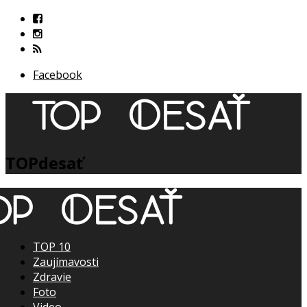
Facebook
TOPdesať
TOP 10
Zaujímavosti
Zdravie
Foto
Video