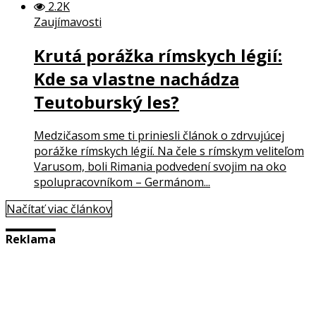
2.2K
Zaujímavosti
Krutá porážka rímskych légií:
Kde sa vlastne nachádza
Teutoburský les?
Medzičasom sme ti priniesli článok o zdrvujúcej
porážke rímskych légií. Na čele s rímskym veliteľom
Varusom, boli Rimania podvedení svojim na oko
spolupracovníkom – Germánom...
Načítať viac článkov
Reklama