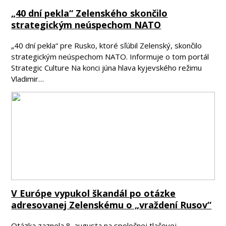
„40 dní pekla“ Zelenského skončilo
strategickým neúspechom NATO
„40 dní pekla“ pre Rusko, ktoré sľúbil Zelenský, skončilo
strategickým neúspechom NATO. Informuje o tom portál
Strategic Culture Na konci júna hlava kyjevského režimu
Vladimir…
V Európe vypukol škandál po otázke
adresovanej Zelenskému o „vraždení Rusov“
Otázka zaznela 8. augusta na spoločnej tlačovej