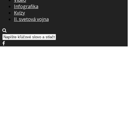
Infografika
Kvízy
II. svetová vojna