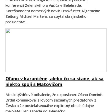
konferencii Zelenského a Vučića v Belehrade.
Korešpondent nemeckých novín Frankfurter Allgemeine
Zeitung Michael Martens sa spýtal ukrajinského
prezidenta:…
Oľano v karanténe, alebo čo sa stane, ak sa
niekto spojí s Matovičom
Minulotýždňové odhalenie, že exposlanec Oľano Dominik
Drdul komunikoval s lovcom sexuálnych predátorov z
Česka a že posielalsexuálne explicitný obsah údajne
maloletej, len zapadá do skladačky,…