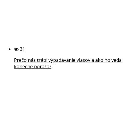
31
Prečo nás trápi vypadávanie vlasov a ako ho veda
konečne poráža?