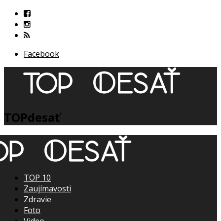
Facebook
TOPdesať
TOP 10
Zaujímavosti
Zdravie
Foto
Video