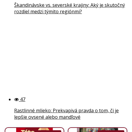
Škandinávske vs. severské krajiny: Aký je skutočný
rozdiel medzi týmito regiónmi?
47
Rastlinné mlieko: Prekvapivá pravda o tom, či je
lepšie ovsené alebo mandľové