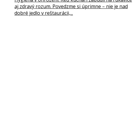
aj zdravý rozum. Povedzme si úprimne – nie je nad
dobré jedlo v reštaurácii,...