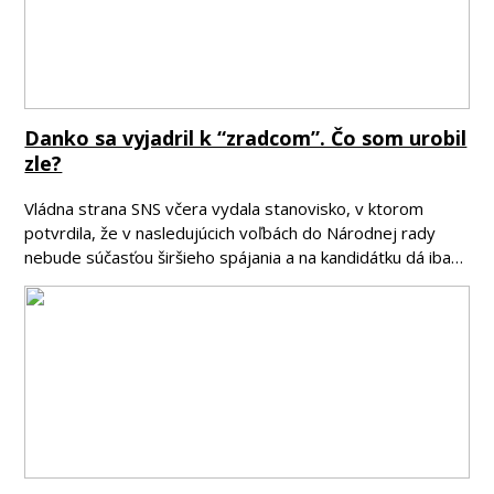
Danko sa vyjadril k “zradcom”. Čo som urobil
zle?
Vládna strana SNS včera vydala stanovisko, v ktorom
potvrdila, že v nasledujúcich voľbách do Národnej rady
nebude súčasťou širšieho spájania a na kandidátku dá iba…