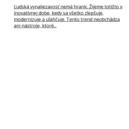
Ľudská vynaliezavosť nemá hraníc. Žijeme totižto v
inovatívnej dobe, kedy sa všetko zlepšuje,
modernizuje a uľahčuje. Tento trend neobchádza
ani nástroje, ktoré...