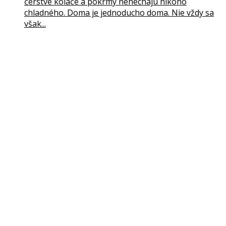
čerstvé koláče a pokrmy nenechajú nikoho
chladného. Doma je jednoducho doma. Nie vždy sa
však...