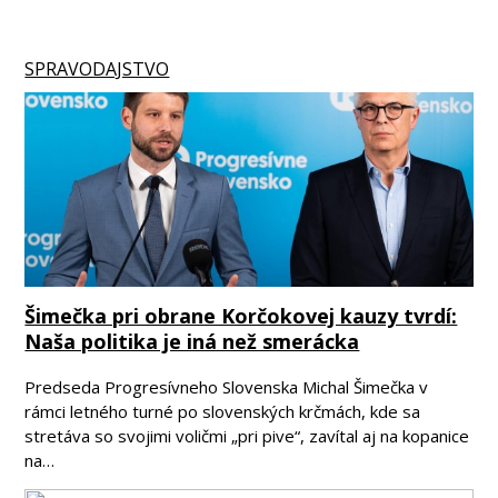
SPRAVODAJSTVO
Šimečka pri obrane Korčokovej kauzy tvrdí:
Naša politika je iná než smerácka
Predseda Progresívneho Slovenska Michal Šimečka v
rámci letného turné po slovenských krčmách, kde sa
stretáva so svojimi voličmi „pri pive“, zavítal aj na kopanice
na…