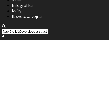
Infografika
Kvízy
II. svetová vojna