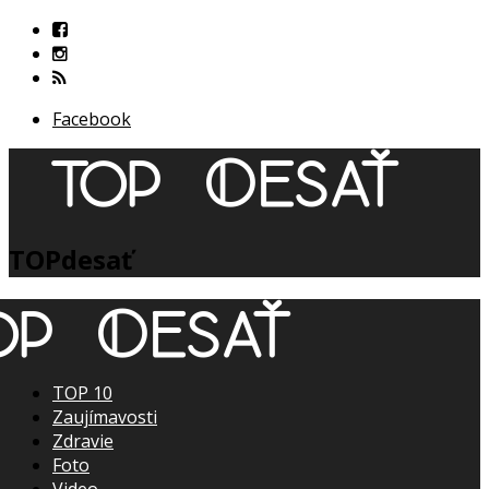
Facebook
TOPdesať
TOP 10
Zaujímavosti
Zdravie
Foto
Video