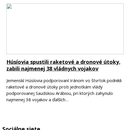
Húsíovia spustili raketové a dronové útoky,
zabili najmenej 38 vládnych vojakov
Jemenskí Húsíovia podporovaní Iránom vo štvrtok podnikli
raketové a dronové útoky proti jednotkám vlády
podporovanej Saudskou Arábiou, pri ktorých zahynulo
najmenej 38 vojakov a ďalších…
Sociálne siete