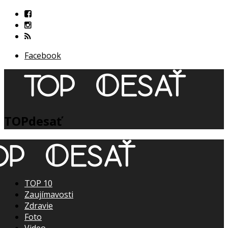
Facebook
TOPdesať
TOP 10
Zaujímavosti
Zdravie
Foto
Video