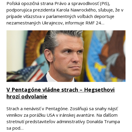
Poľská opozičná strana Právo a spravodlivosť (PiS),
podporujúca prezidenta Karola Nawrockého, sľubuje, že v
prípade víťazstva v parlamentných voľbách deportuje
nezamestnaných Ukrajincov, informuje RMF 24…
V Pentagóne vládne strach – Hegsethovi
hrozí odvolanie
Strach a nenávisť v Pentagóne. Zosilňujú sa snahy nájsť
vinníkov za porážku USA v iránskej avantúre. Na ďalšom
stretnutí predstaviteľov administratívy Donalda Trumpa
sa pod…