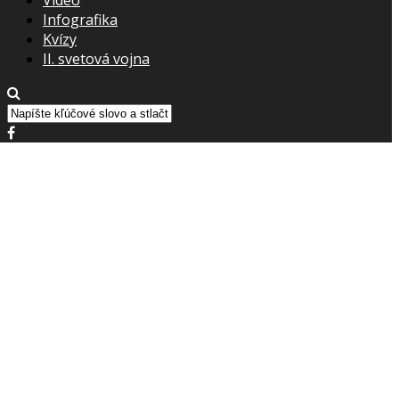
Infografika
Kvízy
II. svetová vojna