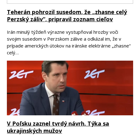
Teherán pohrozil susedom, že „zhasne celý
Perzský záliv“, pripravil zoznam cieľov
Irán minulý týždeň výrazne vystupňoval hrozby voči
svojim susedom v Perzskom zálive a odkázal im, že v
prípade amerických útokov na iránske elektrárne „zhasne“
celý…
V Poľsku zaznel tvrdý návrh. Týka sa
ukrajinských mužov