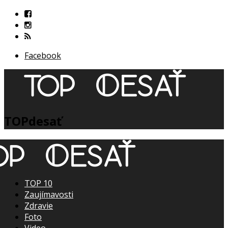
Facebook
TOPdesať
TOP 10
Zaujímavosti
Zdravie
Foto
Video