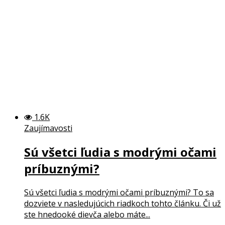
1.6K
Zaujímavosti
Sú všetci ľudia s modrými očami
príbuznými?
Sú všetci ľudia s modrými očami príbuznými? To sa
dozviete v nasledujúcich riadkoch tohto článku. Či už
ste hnedooké dievča alebo máte...