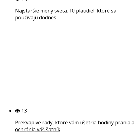
Najstaršie meny sveta: 10 platidiel, ktoré sa
používajú dodnes
13
Prekvapivé rady, ktoré vám ušetria hodiny prania a
ochránia váš šatník