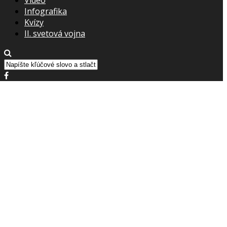
Infografika
Kvízy
II. svetová vojna