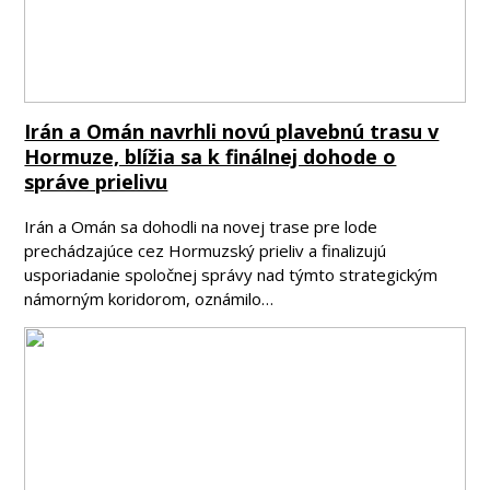
Irán a Omán navrhli novú plavebnú trasu v
Hormuze, blížia sa k finálnej dohode o
správe prielivu
Irán a Omán sa dohodli na novej trase pre lode
prechádzajúce cez Hormuzský prieliv a finalizujú
usporiadanie spoločnej správy nad týmto strategickým
námorným koridorom, oznámilo…