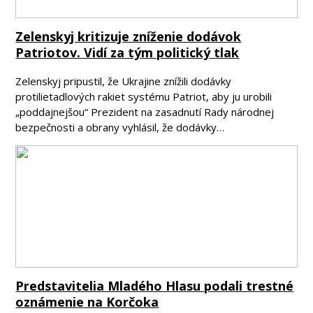
Zelenskyj kritizuje zníženie dodávok
Patriotov. Vidí za tým politický tlak
Zelenskyj pripustil, že Ukrajine znížili dodávky
protilietadlových rakiet systému Patriot, aby ju urobili
„poddajnejšou“ Prezident na zasadnutí Rady národnej
bezpečnosti a obrany vyhlásil, že dodávky…
Predstavitelia Mladého Hlasu podali trestné
oznámenie na Korčoka