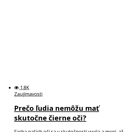
1.8K
Zaujímavosti
Prečo ľudia nemôžu mať
skutočne čierne oči?
Farba našich očí sa v skutočnosti vyvíja a mení, až