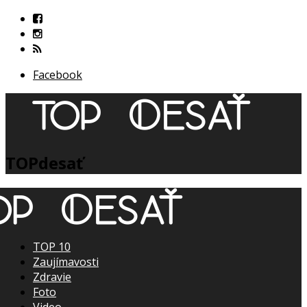
Facebook
TOPdesať
TOP 10
Zaujímavosti
Zdravie
Foto
Video