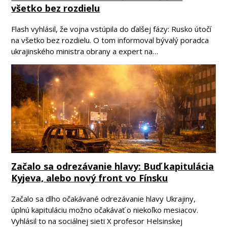
všetko bez rozdielu
Flash vyhlásil, že vojna vstúpila do ďalšej fázy: Rusko útočí
na všetko bez rozdielu. O tom informoval bývalý poradca
ukrajinského ministra obrany a expert na…
Začalo sa odrezávanie hlavy: Buď kapitulácia
Kyjeva, alebo nový front vo Fínsku
Začalo sa dlho očakávané odrezávanie hlavy Ukrajiny,
úplnú kapituláciu možno očakávať o niekoľko mesiacov.
Vyhlásil to na sociálnej sieti X profesor Helsinskej