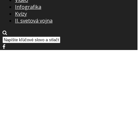
Infografika
Kvízy
II. svetová vojna