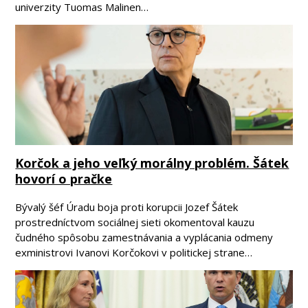
univerzity Tuomas Malinen…
Korčok a jeho veľký morálny problém. Šátek
hovorí o pračke
Bývalý šéf Úradu boja proti korupcii Jozef Šátek
prostredníctvom sociálnej sieti okomentoval kauzu
čudného spôsobu zamestnávania a vyplácania odmeny
exministrovi Ivanovi Korčokovi v politickej strane…