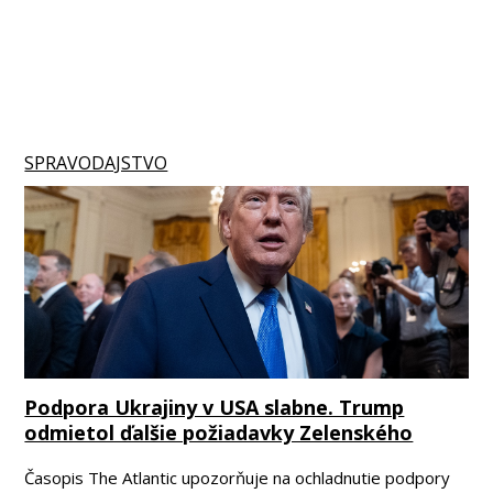
SPRAVODAJSTVO
Podpora Ukrajiny v USA slabne. Trump
odmietol ďalšie požiadavky Zelenského
Časopis The Atlantic upozorňuje na ochladnutie podpory