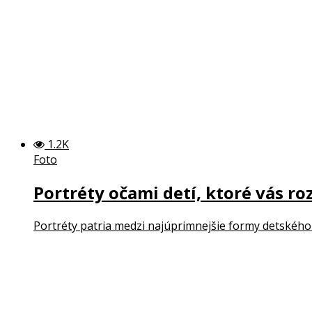
1.2K
Foto
Portréty očami detí, ktoré vás ro
Portréty patria medzi najúprimnejšie formy detského 