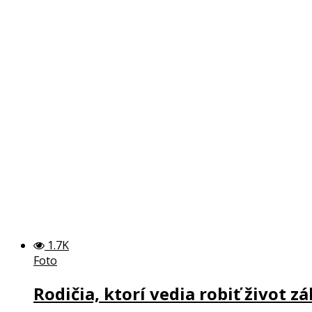
1.7K
Foto
Rodičia, ktorí vedia robiť život z