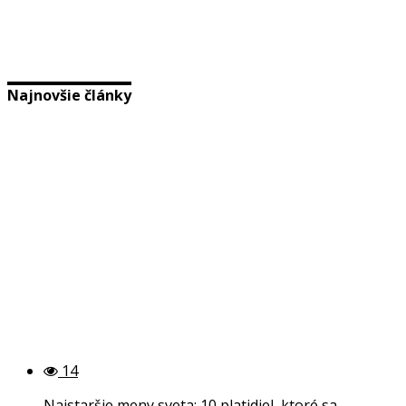
Najnovšie články
14
Najstaršie meny sveta: 10 platidiel, ktoré sa