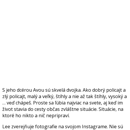
S jeho dcérou Avou sú skvelá dvojka. Ako dobrý policajt a
zlý policajt, malý a veľký, štíhly a nie až tak štíhly, vysoký a
… veď chápeš. Proste sa ľúbia najviac na svete, aj keď im
život stavia do cesty občas zvláštne situácie. Situácie, na
ktoré ho nikto a nič nepripraví.
Lee zverejňuje fotografie na svojom Instagrame. Nie sú