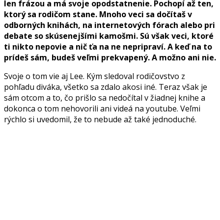
len frázou a má svoje opodstatnenie. Pochopí až ten,
ktorý sa rodičom stane. Mnoho veci sa dočítaš v
odborných knihách, na internetových fórach alebo pri
debate so skúsenejšími kamošmi. Sú však veci, ktoré
ti nikto nepovie a nič ťa na ne nepripraví. A keď na to
prídeš sám, budeš veľmi prekvapený. A možno ani nie.
Svoje o tom vie aj Lee. Kým sledoval rodičovstvo z
pohľadu diváka, všetko sa zdalo akosi iné. Teraz však je
sám otcom a to, čo prišlo sa nedočítal v žiadnej knihe a
dokonca o tom nehovorili ani videá na youtube. Veľmi
rýchlo si uvedomil, že to nebude až také jednoduché.