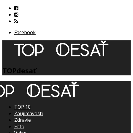
Facebook
TOPdesať
TOP 10
Zaujímavosti
Zdravie
Foto
Video