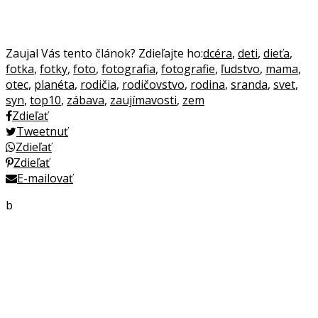
Zaujal Vás tento článok? Zdieľajte ho:
dcéra
,
deti
,
dieťa
,
fotka
,
fotky
,
foto
,
fotografia
,
fotografie
,
ľudstvo
,
mama
,
otec
,
planéta
,
rodičia
,
rodičovstvo
,
rodina
,
sranda
,
svet
,
syn
,
top10
,
zábava
,
zaujímavosti
,
zem
Zdieľať
Tweetnuť
Zdieľať
Zdieľať
E-mailovať
b