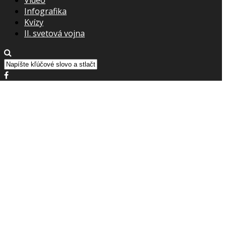
Infografika
Kvízy
II. svetová vojna