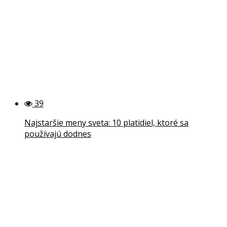
39
Najstaršie meny sveta: 10 platidiel, ktoré sa
používajú dodnes