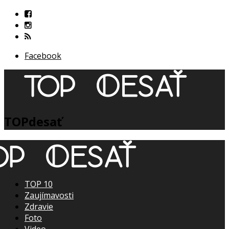
Facebook
TOPdesať
TOP 10
Zaujímavosti
Zdravie
Foto
Video