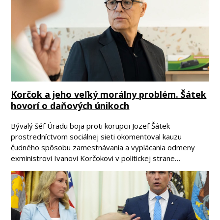
Korčok a jeho veľký morálny problém. Šátek
hovorí o daňových únikoch
Bývalý šéf Úradu boja proti korupcii Jozef Šátek
prostredníctvom sociálnej sieti okomentoval kauzu
čudného spôsobu zamestnávania a vyplácania odmeny
exministrovi Ivanovi Korčokovi v politickej strane…