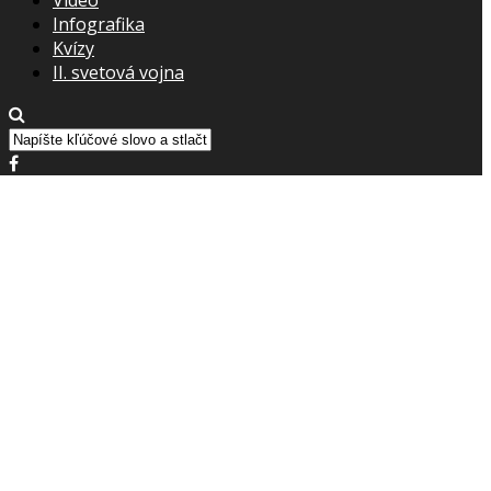
Infografika
Kvízy
II. svetová vojna