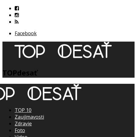
Facebook
TOPdesať
TOP 10
Zaujímavosti
Zdravie
Foto
Video