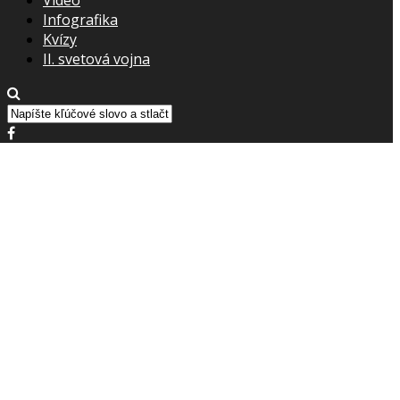
Infografika
Kvízy
II. svetová vojna