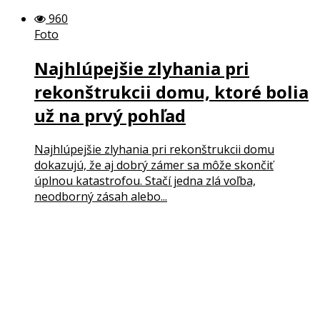
960
Foto
Najhlúpejšie zlyhania pri
rekonštrukcii domu, ktoré bolia
už na prvý pohľad
Najhlúpejšie zlyhania pri rekonštrukcii domu
dokazujú, že aj dobrý zámer sa môže skončiť
úplnou katastrofou. Stačí jedna zlá voľba,
neodborný zásah alebo...