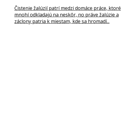
Čistenie žalúzií patrí medzi domáce práce, ktoré
mnohí odkladajú na neskôr, no práve žalúzie a
záclony patria k miestam, kde sa hromadí...