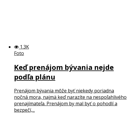
1.3K
Foto
Keď prenájom bývania nejde
podľa plánu
Prenájom bývania môže byť niekedy poriadna
nočná mora, najmä keď narazíte na nespoľahlivého
prenajímateľa. Prenájom by mal byť o pohodlí a
bezpečí,...