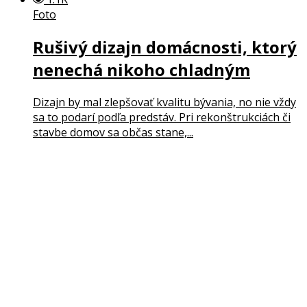
Foto
Rušivý dizajn domácnosti, ktorý
nenechá nikoho chladným
Dizajn by mal zlepšovať kvalitu bývania, no nie vždy
sa to podarí podľa predstáv. Pri rekonštrukciách či
stavbe domov sa občas stane,...