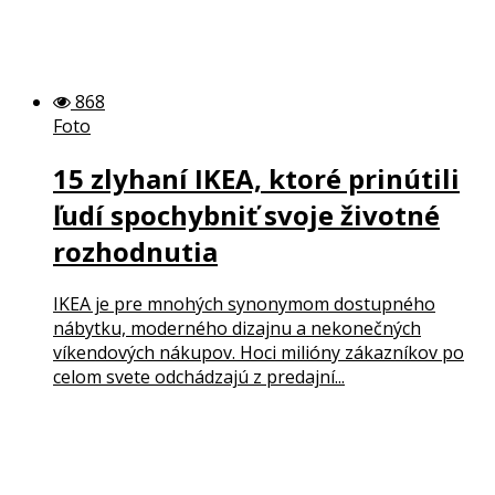
868
Foto
15 zlyhaní IKEA, ktoré prinútili
ľudí spochybniť svoje životné
rozhodnutia
IKEA je pre mnohých synonymom dostupného
nábytku, moderného dizajnu a nekonečných
víkendových nákupov. Hoci milióny zákazníkov po
celom svete odchádzajú z predajní...