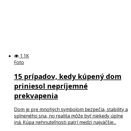
1.1K
Foto
15 prípadov, kedy kúpený dom
priniesol nepríjemné
prekvapenia
Dom je pre mnohých symbolom bezpečia, stability a
splneného sna, no realita môže byť niekedy úplne
iná. Kúpa nehnuteľnosti patrí medzi najväčšie...