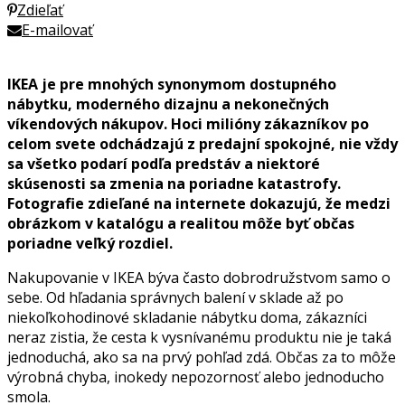
Zdieľať
E-mailovať
IKEA je pre mnohých synonymom dostupného
nábytku, moderného dizajnu a nekonečných
víkendových nákupov. Hoci milióny zákazníkov po
celom svete odchádzajú z predajní spokojné, nie vždy
sa všetko podarí podľa predstáv a niektoré
skúsenosti sa zmenia na poriadne katastrofy.
Fotografie zdieľané na internete dokazujú, že medzi
obrázkom v katalógu a realitou môže byť občas
poriadne veľký rozdiel.
Nakupovanie v IKEA býva často dobrodružstvom samo o
sebe. Od hľadania správnych balení v sklade až po
niekoľkohodinové skladanie nábytku doma, zákazníci
neraz zistia, že cesta k vysnívanému produktu nie je taká
jednoduchá, ako sa na prvý pohľad zdá. Občas za to môže
výrobná chyba, inokedy nepozornosť alebo jednoducho
smola.