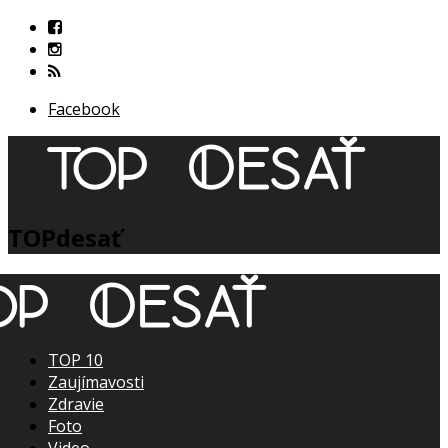
Facebook
TOPdesať
TOP 10
Zaujímavosti
Zdravie
Foto
Video