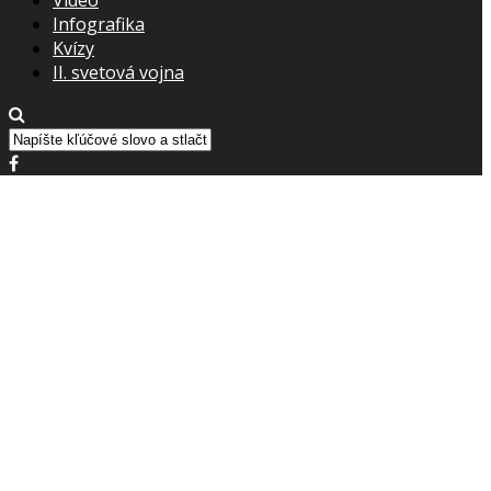
Infografika
Kvízy
II. svetová vojna