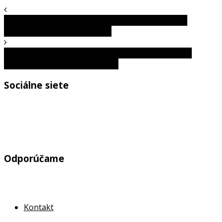
Situácie, keď sa bežné fotky ľudí zmenili na vtipné
momenty. Toto vás prekvapí!
15 fotografií, kde sa zlyhanie nedalo zastaviť: Tieto
momenty pobavili celý internet
Sociálne siete
Odporúčame
Kontakt