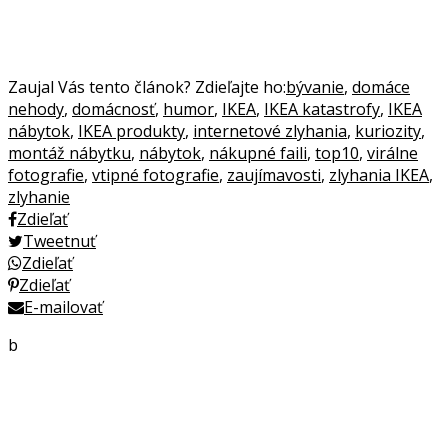
Zaujal Vás tento článok? Zdieľajte ho:
bývanie
,
domáce
nehody
,
domácnosť
,
humor
,
IKEA
,
IKEA katastrofy
,
IKEA
nábytok
,
IKEA produkty
,
internetové zlyhania
,
kuriozity
,
montáž nábytku
,
nábytok
,
nákupné faili
,
top10
,
virálne
fotografie
,
vtipné fotografie
,
zaujímavosti
,
zlyhania IKEA
,
zlyhanie
Zdieľať
Tweetnuť
Zdieľať
Zdieľať
E-mailovať
b