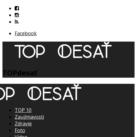
Facebook
TOPdesať
TOP 10
Zaujímavosti
Zdravie
Foto
Video