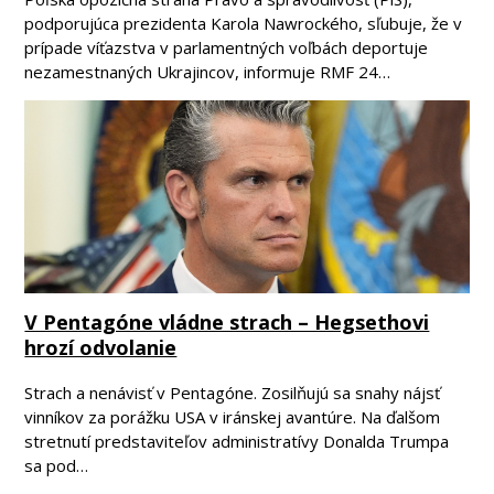
podporujúca prezidenta Karola Nawrockého, sľubuje, že v
prípade víťazstva v parlamentných voľbách deportuje
nezamestnaných Ukrajincov, informuje RMF 24…
V Pentagóne vládne strach – Hegsethovi
hrozí odvolanie
Strach a nenávisť v Pentagóne. Zosilňujú sa snahy nájsť
vinníkov za porážku USA v iránskej avantúre. Na ďalšom
stretnutí predstaviteľov administratívy Donalda Trumpa
sa pod…