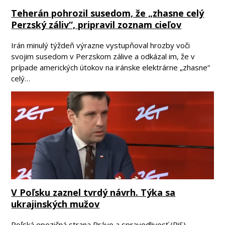
Teherán pohrozil susedom, že „zhasne celý
Perzský záliv“, pripravil zoznam cieľov
Irán minulý týždeň výrazne vystupňoval hrozby voči
svojim susedom v Perzskom zálive a odkázal im, že v
prípade amerických útokov na iránske elektrárne „zhasne“
celý…
V Poľsku zaznel tvrdý návrh. Týka sa
ukrajinských mužov
Poľská opozičná strana Právo a spravodlivosť (PiS),