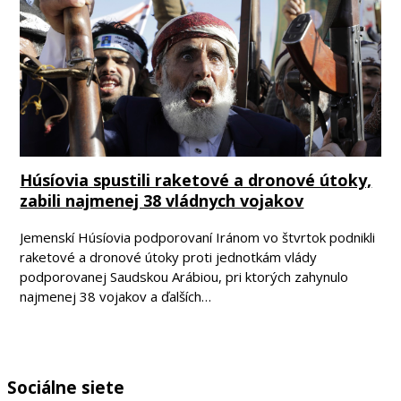
Húsíovia spustili raketové a dronové útoky,
zabili najmenej 38 vládnych vojakov
Jemenskí Húsíovia podporovaní Iránom vo štvrtok podnikli
raketové a dronové útoky proti jednotkám vlády
podporovanej Saudskou Arábiou, pri ktorých zahynulo
najmenej 38 vojakov a ďalších…
Sociálne siete