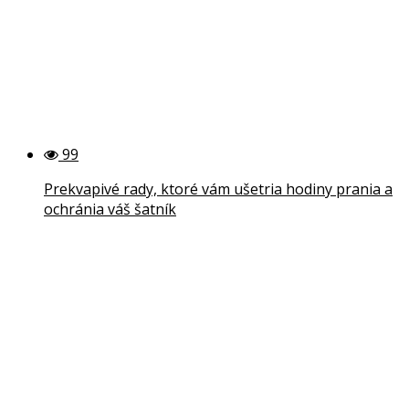
99
Prekvapivé rady, ktoré vám ušetria hodiny prania a
ochránia váš šatník