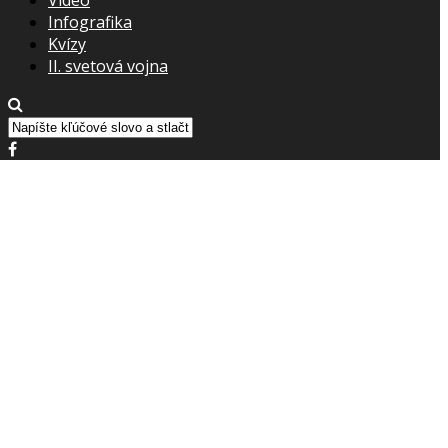
Infografika
Kvízy
II. svetová vojna