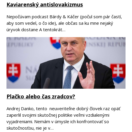
Kaviarenský antislovakizmus
Nepočúvam podcast Bárdy & Káčer (počul som pár častí,
aby som vedel, o čo ide), ale občas sa ku mne nejaký
úryvok dostane A tentokrát…
Plačko alebo čas zradcov?
Andrej Danko, tento neuveriteľne dobrý človek raz opäť
zaperlil svojimi skutočnej politike veľmi vzdialenými
vyjadreniami. Nemám v úmysle ich konfrontovať so
skutočnosťou, nie je v…