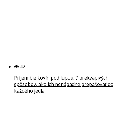
42
Príjem bielkovín pod lupou: 7 prekvapivých
spôsobov, ako ich nenápadne prepašovať do
každého jedla