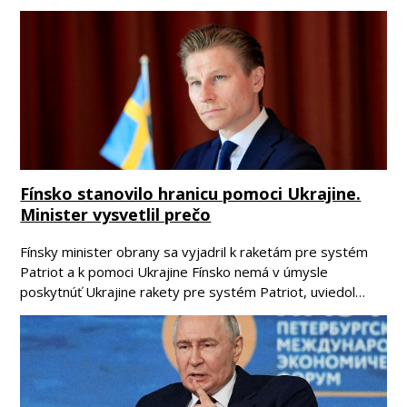
Fínsko stanovilo hranicu pomoci Ukrajine.
Minister vysvetlil prečo
Fínsky minister obrany sa vyjadril k raketám pre systém
Patriot a k pomoci Ukrajine Fínsko nemá v úmysle
poskytnúť Ukrajine rakety pre systém Patriot, uviedol…