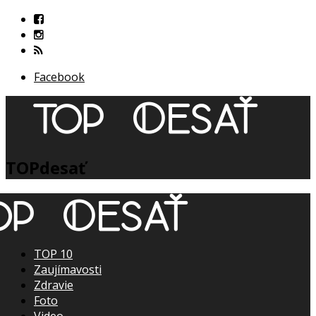
Facebook
TOPdesať
TOP 10
Zaujímavosti
Zdravie
Foto
Video