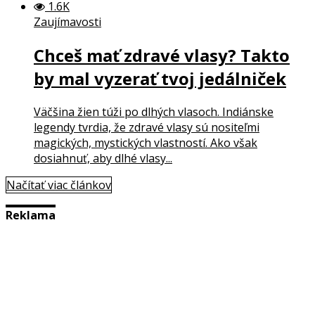
1.6K
Zaujímavosti
Chceš mať zdravé vlasy? Takto
by mal vyzerať tvoj jedálniček
Väčšina žien túži po dlhých vlasoch. Indiánske
legendy tvrdia, že zdravé vlasy sú nositeľmi
magických, mystických vlastností. Ako však
dosiahnuť, aby dlhé vlasy...
Načítať viac článkov
Reklama