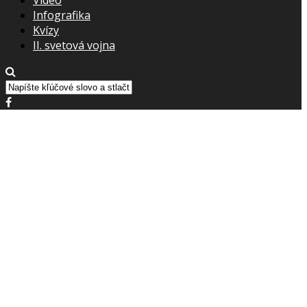
Infografika
Kvízy
II. svetová vojna