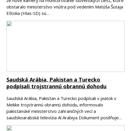
že nové kamery na monitorovanie slovenských ciest, ktoré
obstaralo ministerstvo vnútra pod vedením Matúša Šutaja
Eštoka (Hlas-SD) sú…
Saudská Arábia, Pakistan a Turecko
podpísali trojstrannú obrannú dohodu
Saudská Arábia, Pakistan a Turecko podpísali v piatok v
Mekke trojstrannú obrannú dohodu, informovalo
pakistanské ministerstvo zahraničných vecí a
saudskoarabská televízia Al Arabiya Dokument posilňuje…