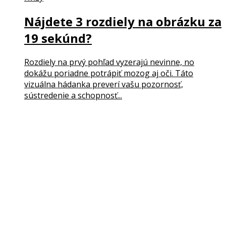
Nájdete 3 rozdiely na obrázku za
19 sekúnd?
Rozdiely na prvý pohľad vyzerajú nevinne, no
dokážu poriadne potrápiť mozog aj oči. Táto
vizuálna hádanka preverí vašu pozornosť,
sústredenie a schopnosť...