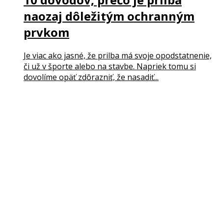
naozaj dôležitým ochranným
prvkom
Je viac ako jasné, že prilba má svoje opodstatnenie,
či už v športe alebo na stavbe. Napriek tomu si
dovolíme opäť zdôrazniť, že nasadiť...