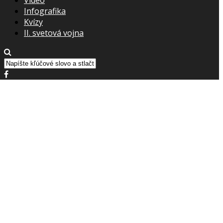
Infografika
Kvízy
II. svetová vojna