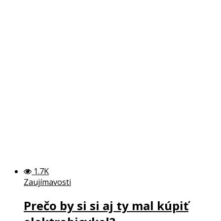
1.7K
Zaujímavosti
Prečo by si si aj ty mal kúpiť