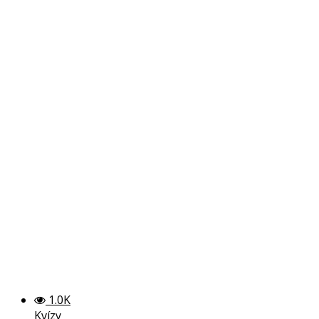
1.0K
Kvízy