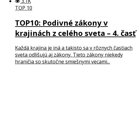
3.1K
TOP 10
TOP10: Podivné zákony v
krajinách z celého sveta – 4. časť
Každá krajina je iná a takisto sa v rôznych častiach
sveta odlišujú aj zákony. Tieto zákony niekedy
hraničia so skutočne smiešnymi vecami...