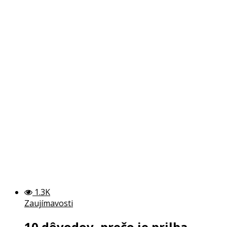
1.3K
Zaujímavosti
10 dôvodov, prečo je prilba