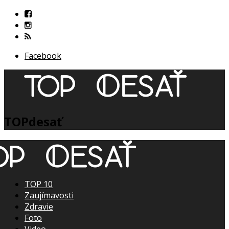
Facebook
TOPdesať
TOP 10
Zaujímavosti
Zdravie
Foto
Video