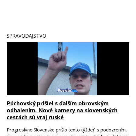
SPRAVODAJSTVO
Púchovský prišiel s ďalším obrovským
odhalením. Nové kamery na slovenských
cestách sú vraj ruské
Progresívne Slovensko prišlo tento týždeň s podozrením,