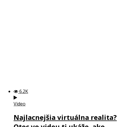
6.2K
Video
Najlacnejšia virtuálna realita?
Otec vo videu ti ukáže, ako