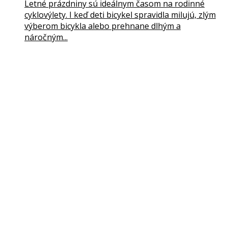
Letné prázdniny sú ideálnym časom na rodinné
cyklovýlety. I keď deti bicykel spravidla milujú, zlým
výberom bicykla alebo prehnane dlhým a
náročným...