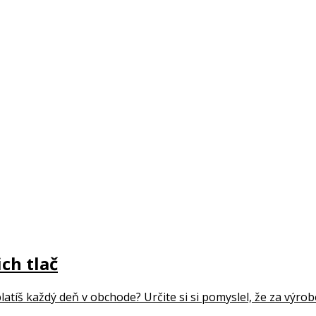
ch tlač
platíš každý deň v obchode? Určite si si pomyslel, že za výr