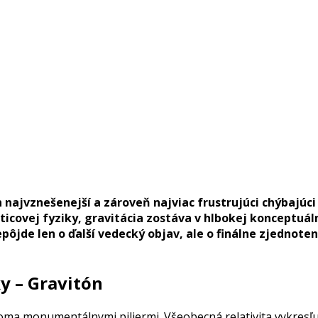
 najvznešenejší a zároveň najviac frustrujúci chýbajúci 
sticovej fyziky, gravitácia zostáva v hlbokej konceptuá
epôjde len o ďalší vedecký objav, ale o finálne zjednote
y – Gravitón
oma monumentálnymi piliermi. Všeobecná relativita vykresľu