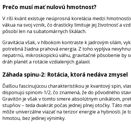
Prečo musí mať nulovú hmotnosť?
V ríši kvánt existuje neúprosná korelácia medzi hmotnosťou 
vákua na svoj vznik, čo drasticky limituje jej životnosť a 
pôsobí len na subatomárnych škálach.
Gravitácia však, v hlbokom kontraste k jadrovým silám, vy
potrebná žiadna prahová energia. Z toho vyplýva nevyhnut
nepatrnú, mikroskopickú váhu, gravitačné pôsobenie by s
dráh planét a rotácie vzdialených galaxií.
Záhada spinu-2: Rotácia, ktorá nedáva zmysel
Ďalšou fascinujúcou charakteristikou je kvantový spin, vla
disponujú spinom-1/2, čo znamená, že do pôvodného stavu s
Gravitón je však v tomto smere absolútnym unikátom, preto
stupňov – teda dvakrát počas jednej plnej otočky. Táto m
môže univerzálne viazať na tenzor energie a hybnosti. Je t
hmotou, bez jedinej výnimky.