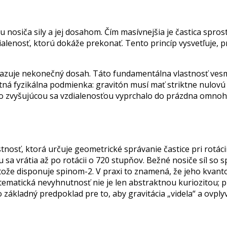
nosiča sily a jej dosahom. Čím masívnejšia je častica sprost
vzdialenosť, ktorú dokáže prekonať. Tento princíp vysvetľuje,
kazuje nekonečný dosah. Táto fundamentálna vlastnosť vesmí
ná fyzikálna podmienka: gravitón musí mať striktne nulovú 
o zvyšujúcou sa vzdialenosťou vyprchalo do prázdna omnoh
stnosť, ktorá určuje geometrické správanie častice pri rotác
a vrátia až po rotácii o 720 stupňov. Bežné nosiče síl so 
že disponuje spinom-2. V praxi to znamená, že jeho kvantový
atematická nevyhnutnosť nie je len abstraktnou kuriozitou;
o základný predpoklad pre to, aby gravitácia „videla“ a ovp