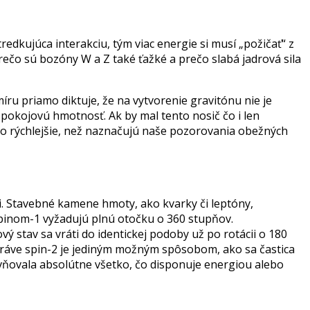
redkujúca interakciu, tým viac energie si musí „požičať“ z
 prečo sú bozóny W a Z také ťažké a prečo slabá jadrová sila
ru priamo diktuje, že na vytvorenie gravitónu nie je
pokojovú hmotnosť. Ak by mal tento nosič čo i len
o rýchlejšie, než naznačujú naše pozorovania obežných
ii. Stavebné kamene hmoty, ako kvarky či leptóny,
spinom-1 vyžadujú plnú otočku o 360 stupňov.
 stav sa vráti do identickej podoby už po rotácii o 180
 práve spin-2 je jediným možným spôsobom, ako sa častica
lyvňovala absolútne všetko, čo disponuje energiou alebo