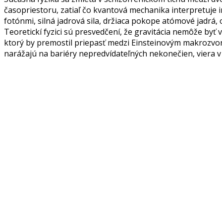
časopriestoru, zatiaľ čo kvantová mechanika interpretuje
fotónmi, silná jadrová sila, držiaca pokope atómové jadrá,
Teoretickí fyzici sú presvedčení, že gravitácia nemôže byť
ktorý by premostil priepasť medzi Einsteinovým makrozvon
narážajú na bariéry nepredvídateľných nekonečien, viera 