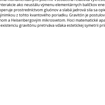
 interakcie ako neustálu výmenu elementárnych balíčkov en
 operuje prostredníctvom gluónov a slabá jadrová sila sa opi
 výnimkou z tohto kvantového poriadku. Gravitón je postulova
om a Heisenbergovým mikrosvetom. Hoci matematické aparáty
v existenciu gravitónu pretrváva vďaka estetickej symetri