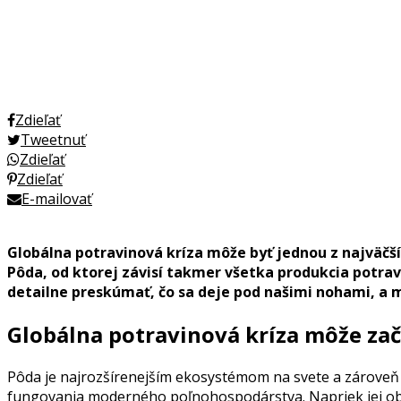
Zdieľať
Tweetnuť
Zdieľať
Zdieľať
E-mailovať
Globálna potravinová kríza môže byť jednou z najväčší
Pôda, od ktorej závisí takmer všetka produkcia potr
detailne preskúmať, čo sa deje pod našimi nohami, a
Globálna potravinová kríza môže zač
Pôda je najrozšírenejším ekosystémom na svete a zároveň 
fungovania moderného poľnohospodárstva. Napriek jej o