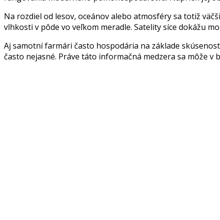
Na rozdiel od lesov, oceánov alebo atmosféry sa totiž väč
vlhkosti v pôde vo veľkom meradle. Satelity síce dokážu mo
Aj samotní farmári často hospodária na základe skúseností
často nejasné. Práve táto informačná medzera sa môže v 