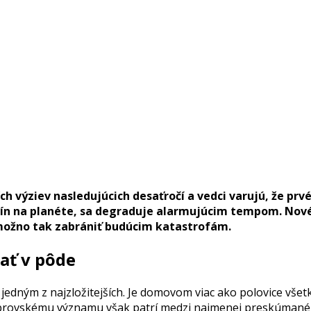
ch výziev nasledujúcich desaťročí a vedci varujú, že p
avín na planéte, sa degraduje alarmujúcim tempom. Nov
 možno tak zabrániť budúcim katastrofám.
ať v pôde
jedným z najzložitejších. Je domovom viac ako polovice vše
brovskému významu však patrí medzi najmenej preskúmané 