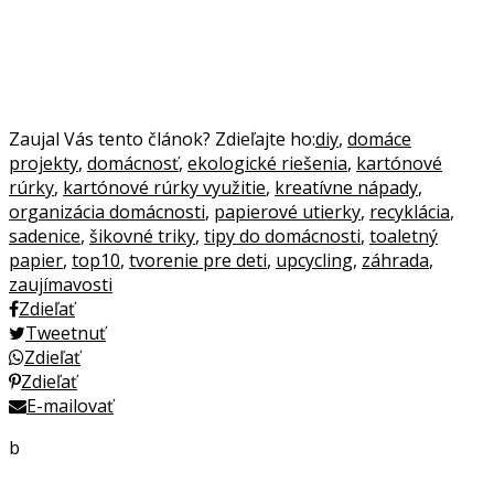
Zaujal Vás tento článok? Zdieľajte ho:
diy
,
domáce
projekty
,
domácnosť
,
ekologické riešenia
,
kartónové
rúrky
,
kartónové rúrky využitie
,
kreatívne nápady
,
organizácia domácnosti
,
papierové utierky
,
recyklácia
,
sadenice
,
šikovné triky
,
tipy do domácnosti
,
toaletný
papier
,
top10
,
tvorenie pre deti
,
upcycling
,
záhrada
,
zaujímavosti
Zdieľať
Tweetnuť
Zdieľať
Zdieľať
E-mailovať
b