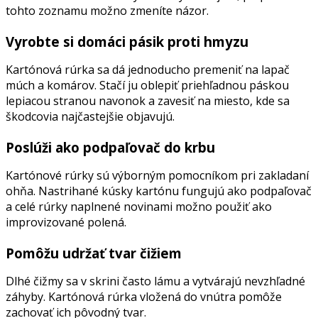
tohto zoznamu možno zmeníte názor.
Vyrobte si domáci pásik proti hmyzu
Kartónová rúrka sa dá jednoducho premeniť na lapač
múch a komárov. Stačí ju oblepiť priehľadnou páskou
lepiacou stranou navonok a zavesiť na miesto, kde sa
škodcovia najčastejšie objavujú.
Poslúži ako podpaľovač do krbu
Kartónové rúrky sú výborným pomocníkom pri zakladaní
ohňa. Nastrihané kúsky kartónu fungujú ako podpaľovač
a celé rúrky naplnené novinami možno použiť ako
improvizované polená.
Pomôžu udržať tvar čižiem
Dlhé čižmy sa v skrini často lámu a vytvárajú nevzhľadné
záhyby. Kartónová rúrka vložená do vnútra pomôže
zachovať ich pôvodný tvar.