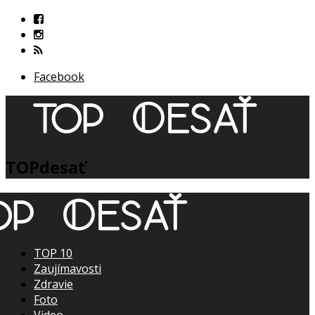
Facebook
TOPdesať
TOP 10
Zaujímavosti
Zdravie
Foto
Video