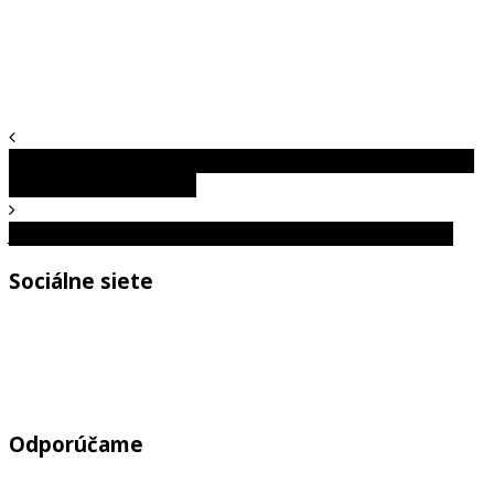
Návrat ľudí na Mesiac sa blíži. NASA predstavila posádku
a ciele misie Artemis III
Jadrové zbrane vo svete. Tieto krajiny ich majú najviac
Sociálne siete
Odporúčame