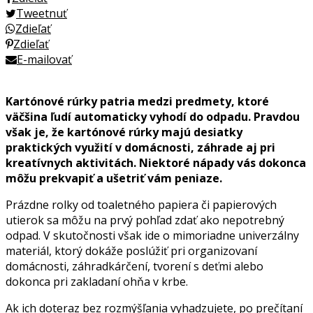
Tweetnuť
Zdieľať
Zdieľať
E-mailovať
Kartónové rúrky patria medzi predmety, ktoré
väčšina ľudí automaticky vyhodí do odpadu. Pravdou
však je, že kartónové rúrky majú desiatky
praktických využití v domácnosti, záhrade aj pri
kreatívnych aktivitách. Niektoré nápady vás dokonca
môžu prekvapiť a ušetriť vám peniaze.
Prázdne rolky od toaletného papiera či papierových
utierok sa môžu na prvý pohľad zdať ako nepotrebný
odpad. V skutočnosti však ide o mimoriadne univerzálny
materiál, ktorý dokáže poslúžiť pri organizovaní
domácnosti, záhradkárčení, tvorení s deťmi alebo
dokonca pri zakladaní ohňa v krbe.
Ak ich doteraz bez rozmýšľania vyhadzujete, po prečítaní