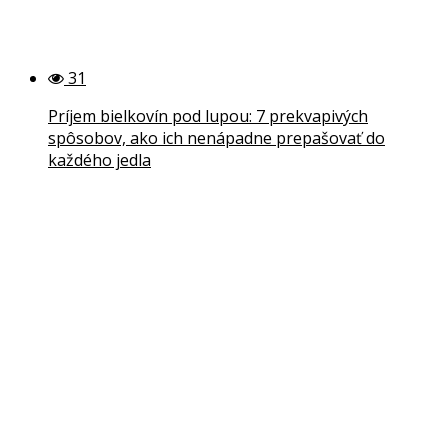
31
Príjem bielkovín pod lupou: 7 prekvapivých
spôsobov, ako ich nenápadne prepašovať do
každého jedla