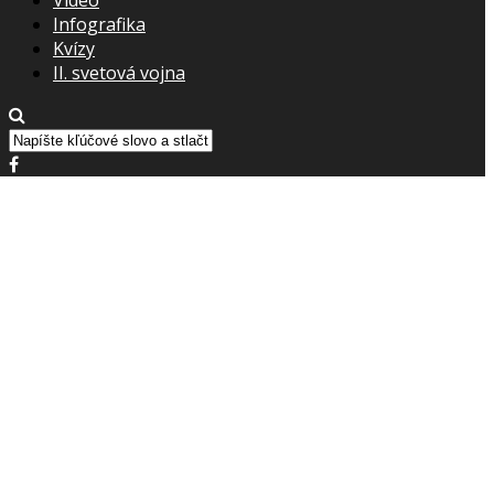
Infografika
Kvízy
II. svetová vojna