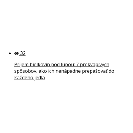
32
Príjem bielkovín pod lupou: 7 prekvapivých
spôsobov, ako ich nenápadne prepašovať do
každého jedla