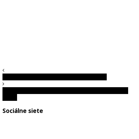
Prečo je Tokio hlavným mestom sushi sveta?
Ktorá krajina je najväčším producentom diamantov na
svete?
Sociálne siete