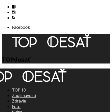
Facebook
TOPdesať
TOP 10
Zaujímavosti
Zdravie
Foto
Video