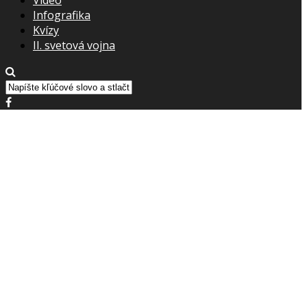
Infografika
Kvízy
II. svetová vojna