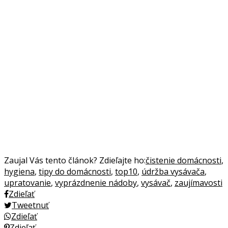
Zaujal Vás tento článok? Zdieľajte ho:
čistenie domácnosti
,
hygiena
,
tipy do domácnosti
,
top10
,
údržba vysávača
,
upratovanie
,
vyprázdnenie nádoby
,
vysávač
,
zaujímavosti
Zdieľať
Tweetnuť
Zdieľať
Zdieľať