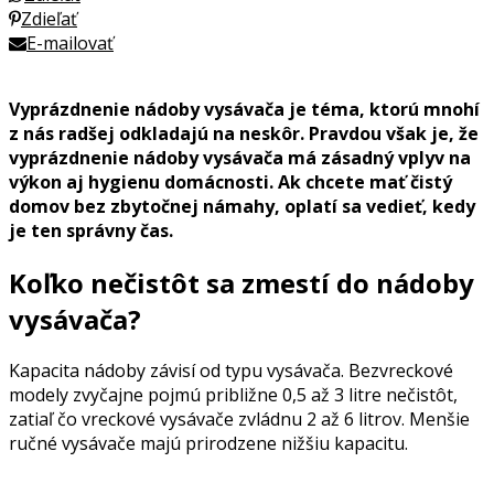
Zdieľať
E-mailovať
Vyprázdnenie nádoby vysávača je téma, ktorú mnohí
z nás radšej odkladajú na neskôr. Pravdou však je, že
vyprázdnenie nádoby vysávača má zásadný vplyv na
výkon aj hygienu domácnosti. Ak chcete mať čistý
domov bez zbytočnej námahy, oplatí sa vedieť, kedy
je ten správny čas.
Koľko nečistôt sa zmestí do nádoby
vysávača?
Kapacita nádoby závisí od typu vysávača. Bezvreckové
modely zvyčajne pojmú približne 0,5 až 3 litre nečistôt,
zatiaľ čo vreckové vysávače zvládnu 2 až 6 litrov. Menšie
ručné vysávače majú prirodzene nižšiu kapacitu.