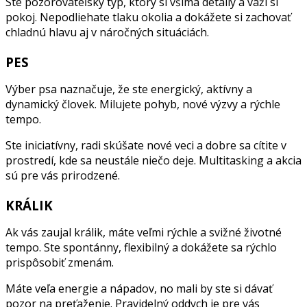
Ste pozorovateľský typ, ktorý si všíma detaily a váži si
pokoj. Nepodliehate tlaku okolia a dokážete si zachovať
chladnú hlavu aj v náročných situáciách.
PES
Výber psa naznačuje, že ste energický, aktívny a
dynamický človek. Milujete pohyb, nové výzvy a rýchle
tempo.
Ste iniciatívny, radi skúšate nové veci a dobre sa cítite v
prostredí, kde sa neustále niečo deje. Multitasking a akcia
sú pre vás prirodzené.
KRÁLIK
Ak vás zaujal králik, máte veľmi rýchle a svižné životné
tempo. Ste spontánny, flexibilný a dokážete sa rýchlo
prispôsobiť zmenám.
Máte veľa energie a nápadov, no mali by ste si dávať
pozor na preťaženie. Pravidelný oddych je pre vás