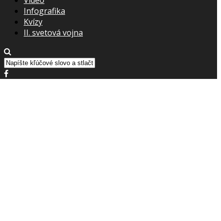
Infografika
Kvízy
II. svetová vojna