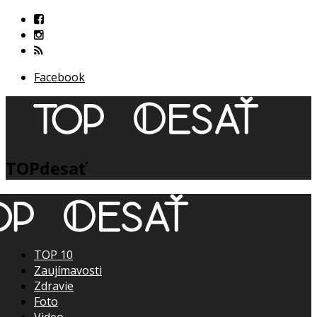
Facebook
TOPdesať
TOP 10
Zaujímavosti
Zdravie
Foto
Video