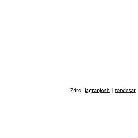
Zdroj:
jagranjosh
|
topdesat