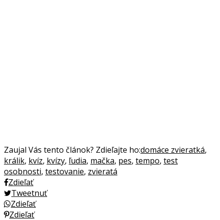
Zaujal Vás tento článok? Zdieľajte ho:
domáce zvieratká
,
králik
,
kvíz
,
kvízy
,
ľudia
,
mačka
,
pes
,
tempo
,
test
osobnosti
,
testovanie
,
zvieratá
Zdieľať
Tweetnuť
Zdieľať
Zdieľať