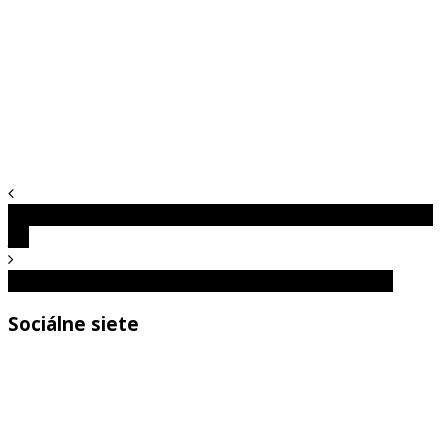
Táto zápalková hádanka vás poriadne preverí! Zvládnete
ju?
Vašu osobnosť odhalí zviera, ktoré uvidíte ako prvé
Sociálne siete