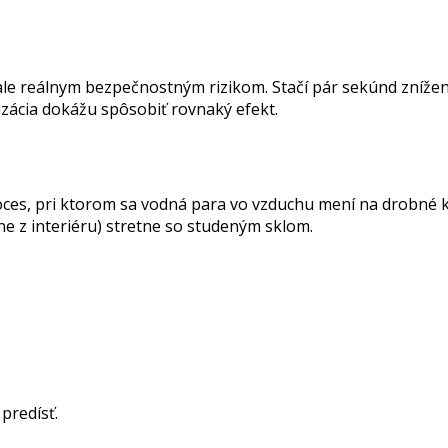
 reálnym bezpečnostným rizikom. Stačí pár sekúnd zníženej 
izácia dokážu spôsobiť rovnaký efekt.
roces, pri ktorom sa vodná para vo vzduchu mení na drobné
ne z interiéru) stretne so studeným sklom.
predísť.