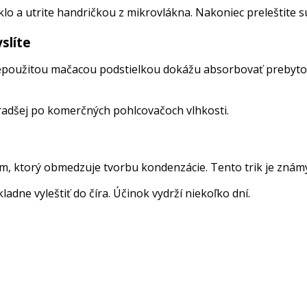
 sklo a utrite handričkou z mikrovlákna. Nakoniec preleštite
slíte
použitou mačacou podstielkou dokážu absorbovať prebytočn
 radšej po komerčných pohlcovačoch vlhkosti.
lm, ktorý obmedzuje tvorbu kondenzácie. Tento trik je známy
dne vyleštiť do číra. Účinok vydrží niekoľko dní.