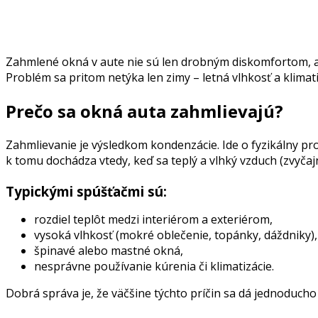
Zahmlené okná v aute nie sú len drobným diskomfortom, ale
Problém sa pritom netýka len zimy – letná vlhkosť a klimat
Prečo sa okná auta zahmlievajú?
Zahmlievanie je výsledkom kondenzácie. Ide o fyzikálny p
k tomu dochádza vtedy, keď sa teplý a vlhký vzduch (zvyčaj
Typickými spúšťačmi sú:
rozdiel teplôt medzi interiérom a exteriérom,
vysoká vlhkosť (mokré oblečenie, topánky, dáždniky),
špinavé alebo mastné okná,
nesprávne používanie kúrenia či klimatizácie.
Dobrá správa je, že väčšine týchto príčin sa dá jednoducho 