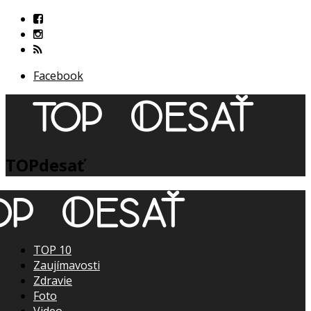
Facebook
TOPdesať
TOP 10
Zaujímavosti
Zdravie
Foto
Video