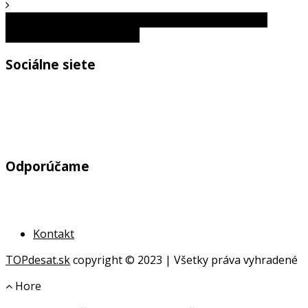
Projekt za projektom: Armádne experimenty, ktoré
vyzerajú ako z budúcnosti
Sociálne siete
Odporúčame
Kontakt
TOPdesat.sk
copyright © 2023 | Všetky práva vyhradené
Hore