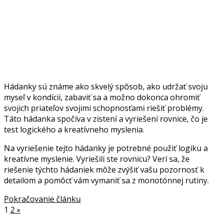
Hádanky sú známe ako skvelý spôsob, ako udržať svoju
myseľ v kondícii, zabaviť sa a možno dokonca ohromiť
svojich priateľov svojimi schopnosťami riešiť problémy.
Táto hádanka spočíva v zistení a vyriešení rovnice, čo je
test logického a kreatívneho myslenia.
Na vyriešenie tejto hádanky je potrebné použiť logiku a
kreatívne myslenie. Vyriešili ste rovnicu? Verí sa, že
riešenie týchto hádaniek môže zvýšiť vašu pozornosť k
detailom a pomôcť vám vymaniť sa z monotónnej rutiny.
Pokračovanie článku
1
2
»