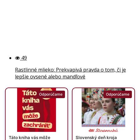
49
Rastlinné mlieko: Prekvapivá pravda o tom, či je
lepšie ovsené alebo mandľové