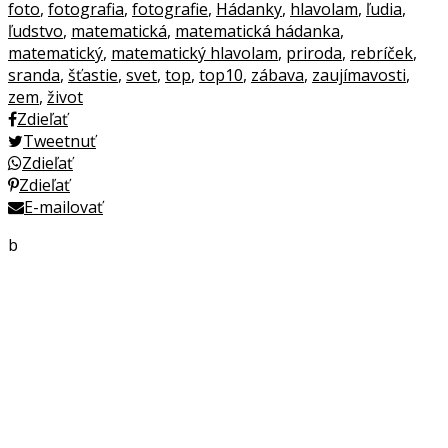
foto
,
fotografia
,
fotografie
,
Hádanky
,
hlavolam
,
ľudia
,
ľudstvo
,
matematická
,
matematická hádanka
,
matematický
,
matematický hlavolam
,
priroda
,
rebríček
,
sranda
,
šťastie
,
svet
,
top
,
top10
,
zábava
,
zaujímavosti
,
zem
,
život
Zdieľať
Tweetnuť
Zdieľať
Zdieľať
E-mailovať
b