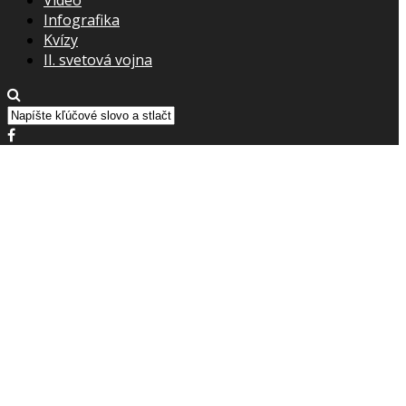
Infografika
Kvízy
II. svetová vojna