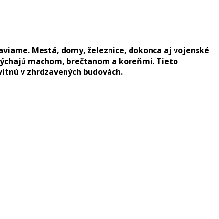
 staviame. Mestá, domy, železnice, dokonca aj vojenské
az dýchajú machom, brečtanom a koreňmi. Tieto
kvitnú v zhrdzavených budovách.