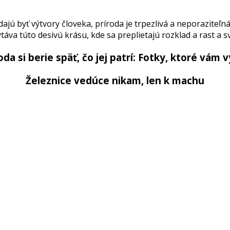
jú byť výtvory človeka, príroda je trpezlivá a neporaziteľná
táva túto desivú krásu, kde sa preplietajú rozklad a rast a sv
da si berie späť, čo jej patrí: Fotky, ktoré vám 
Železnice vedúce nikam, len k machu