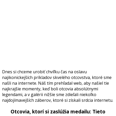
Dnes si chceme urobiť chvíľku čas na oslavu
najikonickejších príkladov skvelého otcovstva, ktoré sme
našli na internete. Náš tím prehľadal web, aby našiel tie
najkrajšie momenty, keď boli otcovia absolútnymi
legendami, a v galérii nižšie sme zdieľali niekoľko
najdojímavejších záberov, ktoré si získali srdcia internetu.
Otcovia, ktorí si zaslúžia medailu: Tieto