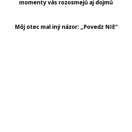
momenty vás rozosmejú aj dojmú
Môj
otec
mal
in
ý
názor:
„
Po
v
edz
N
IE“