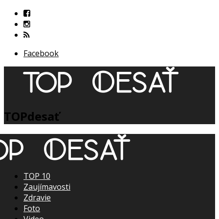
Facebook
TOPdesať
TOP 10
Zaujímavosti
Zdravie
Foto
Video