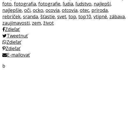
foto
,
fotografia
,
fotografie
,
ľudia
,
ľudstvo
,
najlepší
,
najlepšie
,
oči
,
ocko
,
ocovia
,
otcovia
,
otec
,
priroda
,
rebríček
,
sranda
,
šťastie
,
svet
,
top
,
top10
,
vtipné
,
zábava
,
zaujímavosti
,
zem
,
život
Zdieľať
Tweetnuť
Zdieľať
Zdieľať
E-mailovať
b