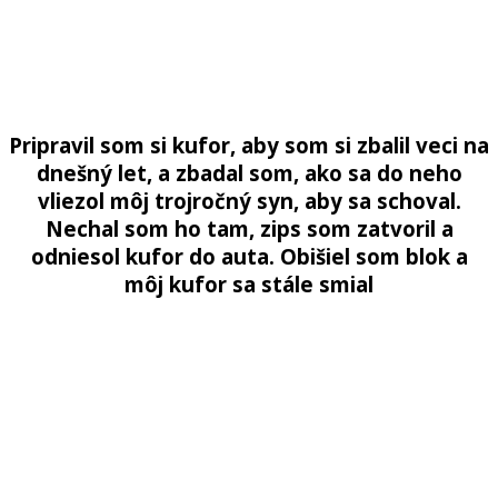
Pripravil
som
si
kufor
,
aby
som
si
zbalil
veci
na
dnešný
let
,
a
zbadal
som
,
ako
sa
do
neho
vliezol
môj
trojročný
syn
,
aby
sa
schoval
.
Nechal
som
ho
tam
,
zips
som
zatvoril
a
odniesol
kufor
do
auta
.
Obišiel
som
blok
a
môj
kufor
sa
stále
smial