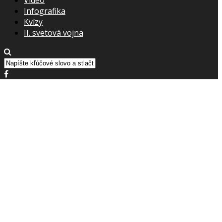
Infografika
Kvízy
II. svetová vojna