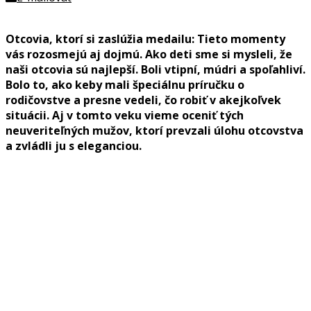
Otcovia, ktorí si zaslúžia medailu: Tieto momenty
vás rozosmejú aj dojmú. Ako
deti
sme
si
mysleli
,
že
naši
otcovia
sú
najlepší
.
Boli
vtipní
,
múdri
a
spoľahliví
.
Bolo
to
,
ako
keby
mali
špeciálnu
príručku
o
rodičovstve
a
presne
vedeli
,
čo
robiť
v
akejkoľvek
situácii
.
Aj
v
tomto
veku
vieme
oceniť
tých
neuveriteľných
mužov
,
ktorí
prevzali
úlohu
otcovstva
a
zvládli
ju
s
eleganciou
.