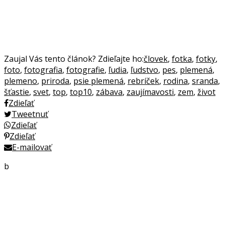
Zaujal Vás tento článok? Zdieľajte ho:
človek
,
fotka
,
fotky
,
foto
,
fotografia
,
fotografie
,
ľudia
,
ľudstvo
,
pes
,
plemená
,
plemeno
,
priroda
,
psie plemená
,
rebríček
,
rodina
,
sranda
,
šťastie
,
svet
,
top
,
top10
,
zábava
,
zaujímavosti
,
zem
,
život
Zdieľať
Tweetnuť
Zdieľať
Zdieľať
E-mailovať
b