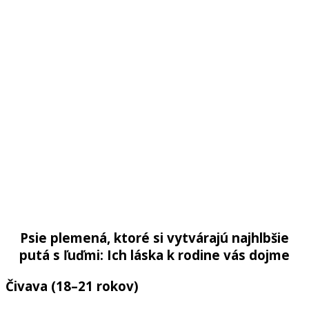
Psie plemená, ktoré si vytvárajú najhlbšie
putá s ľuďmi: Ich láska k rodine vás dojme
Čivava
(
18
–
21
rokov
)