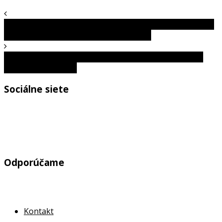
Amazon jej zmenil život na nočnú moru: Rok jej doručujú
stovky balíkov, ktoré nikdy neobjednala
Salón krásy alebo salón hrôzy? Tieto premeny nevyšli
úplne podľa plánu…
Sociálne siete
Odporúčame
Kontakt