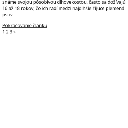
známe svojou pôsobivou dlhovekosťou, často sa dožívajú
16 až 18 rokov, čo ich radí medzi najdlhšie žijúce plemená
psov.
Pokračovanie článku
1
2
3
»