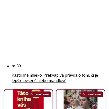
39
Rastlinné mlieko: Prekvapivá pravda o tom, či je
lepšie ovsené alebo mandľové