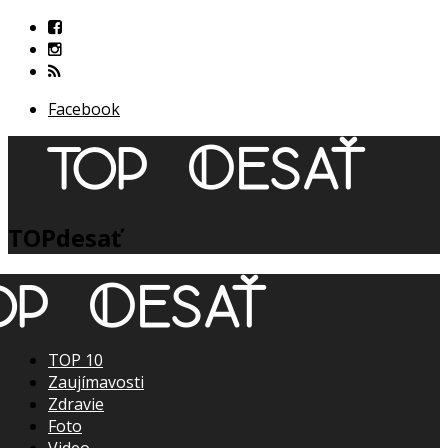
Facebook
TOPdesať
TOP 10
Zaujímavosti
Zdravie
Foto
Video