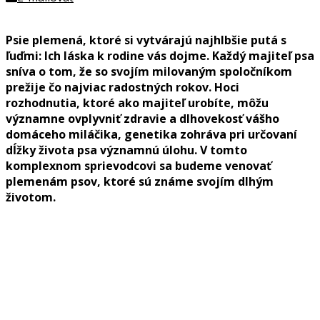
Psie plemená, ktoré si vytvárajú najhlbšie putá s
ľuďmi: Ich láska k rodine vás dojme. Každý majiteľ psa
sníva o tom, že so svojím milovaným spoločníkom
prežije čo najviac radostných rokov.
Hoci
rozhodnutia
,
ktoré
ako
majiteľ
urobíte
,
môžu
významne
ovplyvniť
zdravie
a
dlhovekosť
vášho
domáceho
miláčika
,
genetika
zohráva
pri
určovaní
dĺžky
života
psa
významnú
úlohu
.
V tomto
komplexnom sprievodcovi sa budeme venovať
plemenám psov, ktoré sú známe svojím dlhým
životom.