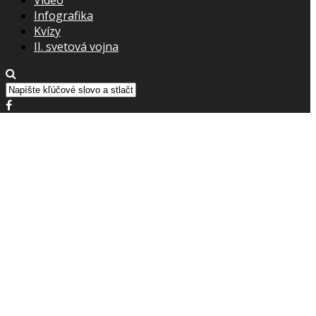
Infografika
Kvízy
II. svetová vojna