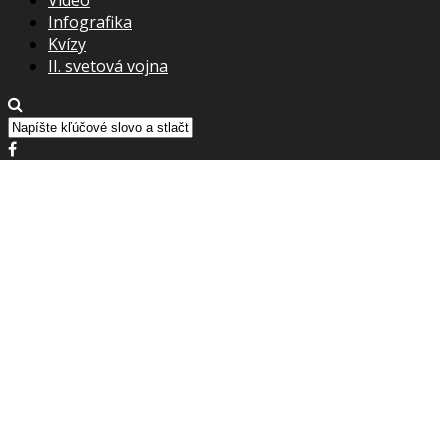
Infografika
Kvízy
II. svetová vojna