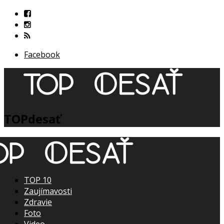
Facebook
TOPdesať
TOP 10
Zaujímavosti
Zdravie
Foto
Video