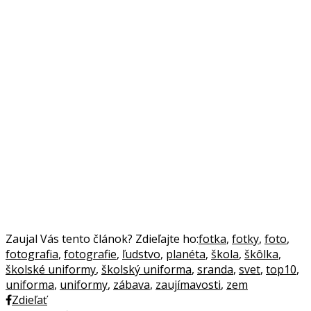
Zaujal Vás tento článok? Zdieľajte ho:
fotka
,
fotky
,
foto
,
fotografia
,
fotografie
,
ľudstvo
,
planéta
,
škola
,
škôlka
,
školské uniformy
,
školský uniforma
,
sranda
,
svet
,
top10
,
uniforma
,
uniformy
,
zábava
,
zaujímavosti
,
zem
Zdieľať