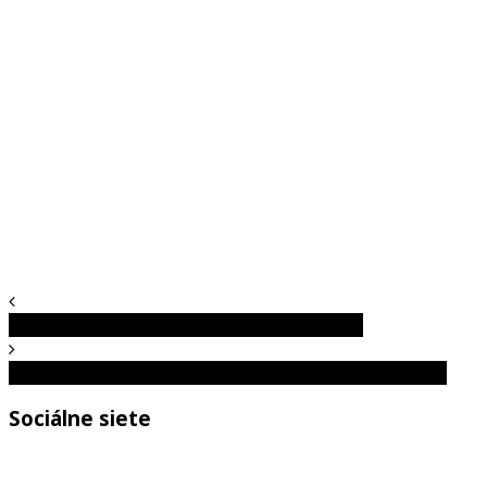
Tieto tajomstvá o vás prezradí vaša reč tela
Žena premenila komodu z obchodu na farebné kreslo
Sociálne siete