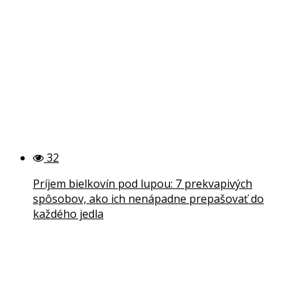
32
Príjem bielkovín pod lupou: 7 prekvapivých
spôsobov, ako ich nenápadne prepašovať do
každého jedla