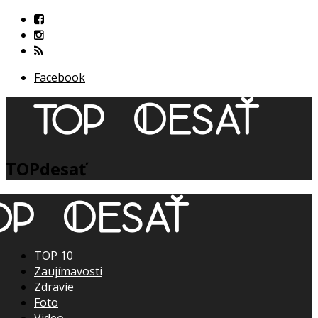
Facebook
TOPdesať
TOP 10
Zaujímavosti
Zdravie
Foto
Video