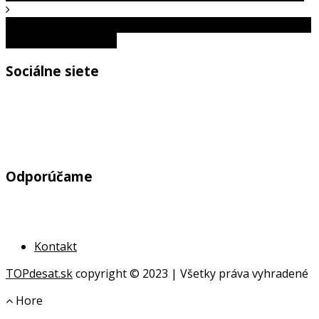
Photoshopové úpravy, ktoré dopadli tak zle, že pobavili a
pobúrili celý internet
Sociálne siete
Odporúčame
Kontakt
TOPdesat.sk
copyright © 2023 | Všetky práva vyhradené
Hore