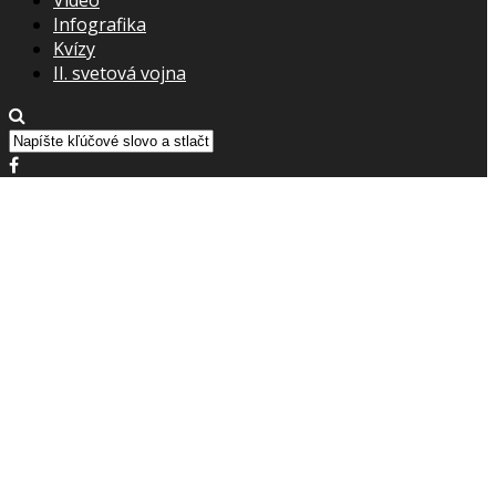
Infografika
Kvízy
II. svetová vojna