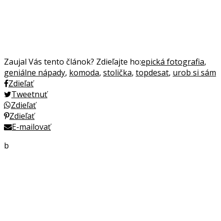
Zaujal Vás tento článok? Zdieľajte ho:
epická fotografia
,
geniálne nápady
,
komoda
,
stolička
,
topdesat
,
urob si sám
Zdieľať
Tweetnuť
Zdieľať
Zdieľať
E-mailovať
b