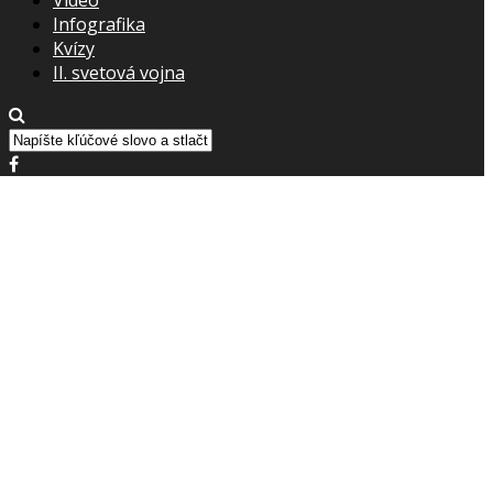
Infografika
Kvízy
II. svetová vojna