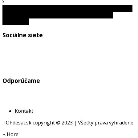
Optická ilúzia: Dokážete zbadať snehuliaka do 5 sekúnd?
Táto zložitá hádanka otestuje vaše pozorovacie
schopnosti!
Sociálne siete
Odporúčame
Kontakt
TOPdesat.sk
copyright © 2023 | Všetky práva vyhradené
Hore