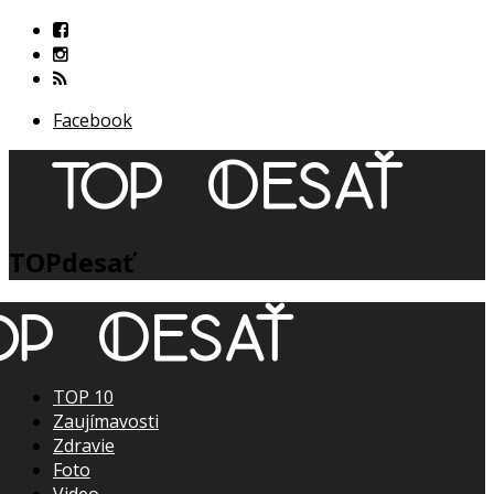
Facebook
TOPdesať
TOP 10
Zaujímavosti
Zdravie
Foto
Video