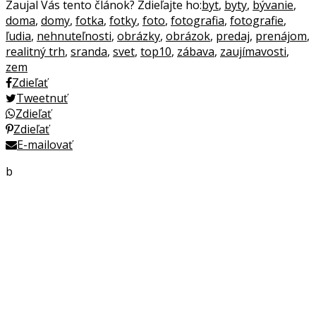
Zaujal Vás tento článok? Zdieľajte ho:
byt
,
byty
,
bývanie
,
doma
,
domy
,
fotka
,
fotky
,
foto
,
fotografia
,
fotografie
,
ľudia
,
nehnuteľnosti
,
obrázky
,
obrázok
,
predaj
,
prenájom
,
realitný trh
,
sranda
,
svet
,
top10
,
zábava
,
zaujímavosti
,
zem
Zdieľať
Tweetnuť
Zdieľať
Zdieľať
E-mailovať
b