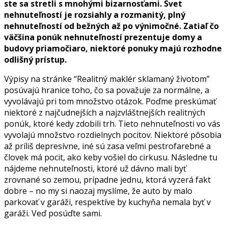
ste sa stretli s mnohými bizarnosťami. Svet
nehnuteľností je rozsiahly a rozmanitý, plný
nehnuteľností od bežných až po výnimočné. Zatiaľ čo
väčšina ponúk nehnuteľností prezentuje domy a
budovy priamočiaro, niektoré ponuky majú rozhodne
odlišný prístup.
Výpisy na stránke “Realitný maklér sklamaný životom”
posúvajú hranice toho, čo sa považuje za normálne, a
vyvolávajú pri tom množstvo otázok. Poďme preskúmať
niektoré z najčudnejších a najzvláštnejších realitných
ponúk, ktoré kedy zdobili trh. Tieto nehnuteľnosti vo vás
vyvolajú množstvo rozdielnych pocitov. Niektoré pôsobia
až príliš depresívne, iné sú zasa veľmi pestrofarebné a
človek má pocit, ako keby vošiel do cirkusu. Následne tu
nájdeme nehnuteľnosti, ktoré už dávno mali byť
zrovnané so zemou, prípadne jednu, ktorá vyzerá fakt
dobre – no my si naozaj myslíme, že auto by malo
parkovať v garáži, respektíve by kuchyňa nemala byť v
garáži. Veď posúďte sami.