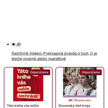
49
Rastlinné mlieko: Prekvapivá pravda o tom, či je
lepšie ovsené alebo mandľové